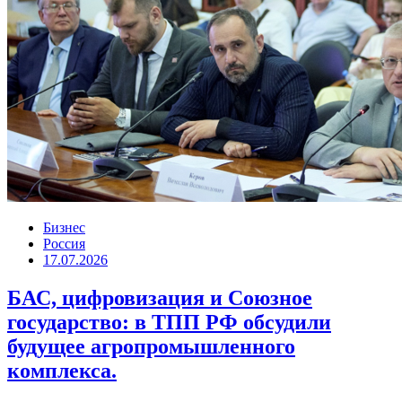
Бизнес
Россия
17.07.2026
БАС, цифровизация и Союзное
государство: в ТПП РФ обсудили
будущее агропромышленного
комплекса.