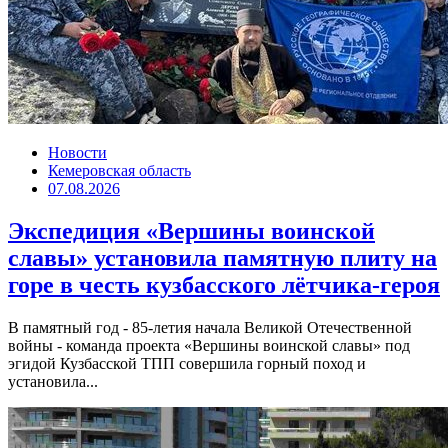
Новости
Кемеровская область
07.08.2026
Экспедиция «Вершины воинской
славы» установила памятную плиту на
горе в честь кузбасского лётчика-героя
В памятный год - 85-летия начала Великой Отечественной
войны - команда проекта «Вершины воинской славы» под
эгидой Кузбасской ТПП совершила горный поход и
установила...