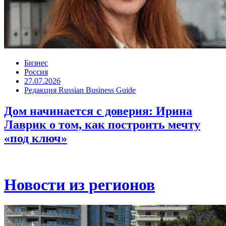
Бизнес
Россия
27.07.2026
Редакция Russian Business Guide
Дом начинается с доверия: Ирина
Лаврик о том, как построить мечту
«под ключ»
Новости из регионов