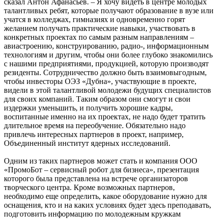
сказал Антон Афанасьев. – Я хочу видеть в центре молодых
талантливых ребят, которые получают образование в вузе или
учатся в колледжах, гимназиях и одновременно горят
желанием получать практические навыки, участвовать в
конкретных проектах по самым разным направлениям –
авиастроению, конструированию, радио-, информационным
технологиям и другим, чтобы они более глубоко знакомились
с нашими предприятиями, продукцией, которую производят
резиденты. Сотрудничество должно быть взаимовыгодным,
чтобы инвесторы ОЭЗ «Дубна», участвующие в проекте,
видели в этой талантливой молодежи будущих специалистов
для своих компаний. Таким образом они смогут и свои
издержки уменьшить, и получить хорошие кадры,
воспитанные именно на их проектах, не надо будет тратить
длительное время на переобучение. Обязательно надо
привлечь интересных партнеров в проект, например,
Объединенный институт ядерных исследований.
Одним из таких партнеров может стать и компания ООО
«ПромоБот – сервисный робот для бизнеса», презентация
которого была представлена на встрече организаторов
творческого центра. Кроме возможных партнеров,
необходимо еще определить, какое оборудование нужно для
оснащения, кто и на каких условиях будет здесь преподавать,
подготовить информацию по молодежным кружкам