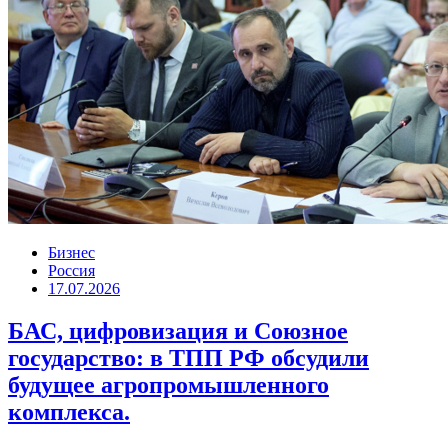
Бизнес
Россия
17.07.2026
БАС, цифровизация и Союзное
государство: в ТПП РФ обсудили
будущее агропромышленного
комплекса.