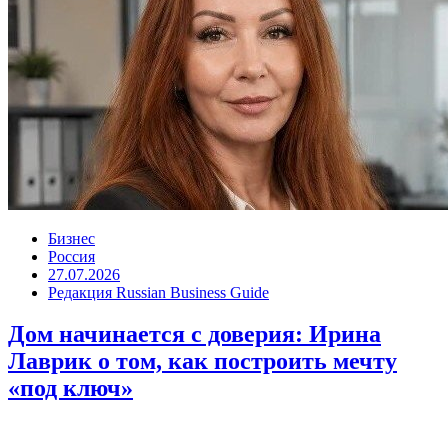
Бизнес
Россия
27.07.2026
Редакция Russian Business Guide
Дом начинается с доверия: Ирина
Лаврик о том, как построить мечту
«под ключ»