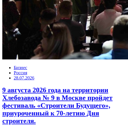
Бизнес
Россия
28.07.2026
9 августа 2026 года на территории
Хлебозавода № 9 в Москве пройдет
фестиваль «Строители Будущего»,
приуроченный к 70-летию Дня
строителя.