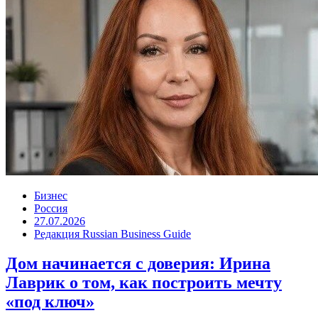
Бизнес
Россия
27.07.2026
Редакция Russian Business Guide
Дом начинается с доверия: Ирина
Лаврик о том, как построить мечту
«под ключ»