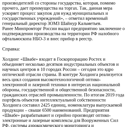
производителей со стороны государства, которая, помимо
прочего, дает преимущества на торгах. Так, данная мера
ускоряет процесс закупок для нужд муниципальных и
государственных учреждений», – отметил временный
генеральный директор ЗОМЗ Шайнур Кальметьев.
Ранее Минпромторг России выдал предприятию заключение о
подтверждении производства на территории РФ налобного
офтальмоскопа НБО-3 и внес прибор в реестр.
Справка:
Холдинг «Швабе» входит в Госкорпорацию Ростех и
объединяет несколько десятков индустриальных объектов и
научных центров в 10 городах России – сегодня это ядро
оптической отрасли страны. В контуре Холдинга реализуется
весь цикл создания высокотехнологичной оптико-
электронной и лазерной техники в интересах национальной
обороны, государственной и общественной безопасности,
гражданских отраслей промышленности. По итогам 2019 года
портфель объектов интеллектуальной собственности
Холдинга составил 2425 единиц, номенклатура выпускаемой
продукции – свыше 6500 наименований. Предприятия
«Швабе» разрабатывают и серийно производят оптико-
электронные и лазерные комплексы для Вооруженных Сил
РФ, системы аэрокосмического мониторинга и