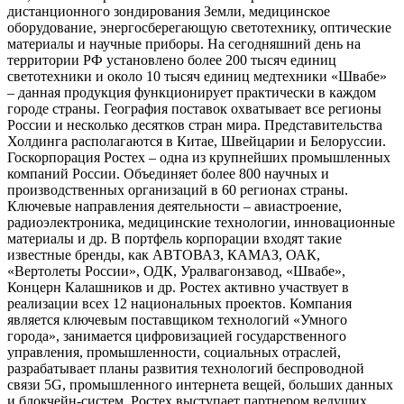
дистанционного зондирования Земли, медицинское
оборудование, энергосберегающую светотехнику, оптические
материалы и научные приборы. На сегодняшний день на
территории РФ установлено более 200 тысяч единиц
светотехники и около 10 тысяч единиц медтехники «Швабе»
– данная продукция функционирует практически в каждом
городе страны. География поставок охватывает все регионы
России и несколько десятков стран мира. Представительства
Холдинга располагаются в Китае, Швейцарии и Белоруссии.
Госкорпорация Ростех – одна из крупнейших промышленных
компаний России. Объединяет более 800 научных и
производственных организаций в 60 регионах страны.
Ключевые направления деятельности – авиастроение,
радиоэлектроника, медицинские технологии, инновационные
материалы и др. В портфель корпорации входят такие
известные бренды, как АВТОВАЗ, КАМАЗ, ОАК,
«Вертолеты России», ОДК, Уралвагонзавод, «Швабе»,
Концерн Калашников и др. Ростех активно участвует в
реализации всех 12 национальных проектов. Компания
является ключевым поставщиком технологий «Умного
города», занимается цифровизацией государственного
управления, промышленности, социальных отраслей,
разрабатывает планы развития технологий беспроводной
связи 5G, промышленного интернета вещей, больших данных
и блокчейн-систем. Ростех выступает партнером ведущих