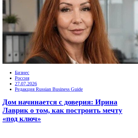
Бизнес
Россия
27.07.2026
Редакция Russian Business Guide
Дом начинается с доверия: Ирина
Лаврик о том, как построить мечту
«под ключ»