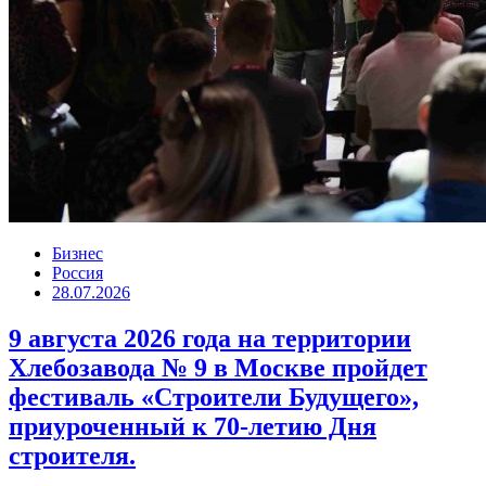
Бизнес
Россия
28.07.2026
9 августа 2026 года на территории
Хлебозавода № 9 в Москве пройдет
фестиваль «Строители Будущего»,
приуроченный к 70-летию Дня
строителя.