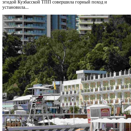
эгидой Кузбасской ТПП совершила горный поход и
установила...