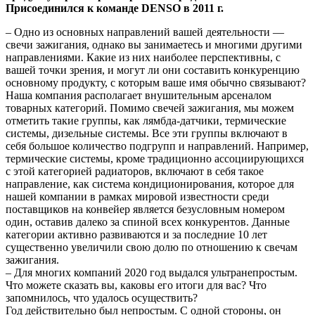
Присоединился к команде DENSO в 2011 г.
– Одно из основных направлений вашей деятельности —
свечи зажигания, однако вы занимаетесь и многими другими
направлениями. Какие из них наиболее перспективны, с
вашей точки зрения, и могут ли они составить конкуренцию
основному продукту, с которым ваше имя обычно связывают?
Наша компания располагает внушительным арсеналом
товарных категорий. Помимо свечей зажигания, мы можем
отметить такие группы, как лямбда-датчики, термические
системы, дизельные системы. Все эти группы включают в
себя большое количество подгрупп и направлений. Например,
термические системы, кроме традиционно ассоциирующихся
с этой категорией радиаторов, включают в себя такое
направление, как система кондиционирования, которое для
нашей компании в рамках мировой известности среди
поставщиков на конвейер является безусловным номером
один, оставив далеко за спиной всех конкурентов. Данные
категории активно развиваются и за последние 10 лет
существенно увеличили свою долю по отношению к свечам
зажигания.
– Для многих компаний 2020 год выдался ультранепростым.
Что можете сказать вы, каковы его итоги для вас? Что
запомнилось, что удалось осуществить?
Год действительно был непростым. С одной стороны, он