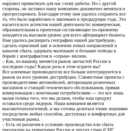
нарушил привычную для нас схему работы. Но с другой
стороны, он заставил нашу компанию динамично меняться и
прогрессировать. Благодаря этому нам удалось сохранить все
то, что было наработано и завоевано в предыдущие года. Это
касается всех аспектов нашей деятельности: коммерческая,
образовательная и проектная составляющие по-прежнему
находятся на высоком уровне для всего афтермаркет-бизнеса.
Нам удалось расширить географию нашей дистрибуции,
сделать серьезный шаг в освоении новых направлений и
каналов сбыта, одержать маленькие и большие победы в
борьбе с контрафактом и «серым» ввозом.
– Как, по-вашему, меняется рынок запчастей России в
последние годы? Какую роль в этом играете вы?
Все ключевые производители все больше интегрируются в
рынок на всех уровнях дистрибуции. Совместные проекты с
производителями автомобилей, авторизация розничных
магазинов и станций технического обслуживания, прямая
коммуникация с конечными потребителями — это все лишь
малая толика того, что мы делаем, чтобы наш продукт
оставался среди лидеров. Наша компания является
высокотехнологичной, и мы готовы делиться этими знаниями
посредством любых способов, доступных и комфортных для
участников рынка.
– Есть ли различия в условиях производства или сбыта
продукции на территории России и других стран (СНГ,