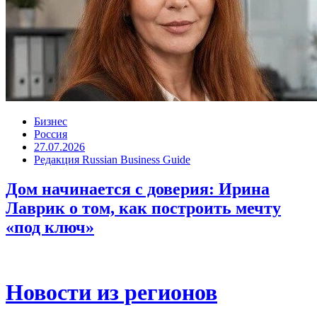
Бизнес
Россия
27.07.2026
Редакция Russian Business Guide
Дом начинается с доверия: Ирина
Лаврик о том, как построить мечту
«под ключ»
Новости из регионов