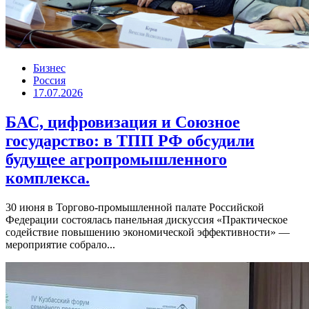
Бизнес
Россия
17.07.2026
БАС, цифровизация и Союзное
государство: в ТПП РФ обсудили
будущее агропромышленного
комплекса.
30 июня в Торгово-промышленной палате Российской
Федерации состоялась панельная дискуссия «Практическое
содействие повышению экономической эффективности» —
мероприятие собрало...