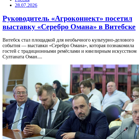
28.07.2026
Руководитель «Агроконнект» посетил
выставку «Серебро Омана» в Витебске
Витебск стал площадкой для необычного культурно-делового
события — выставки «Серебро Омана», которая познакомила
гостей с традиционными ремёслами и ювелирным искусством
Султаната Оман....