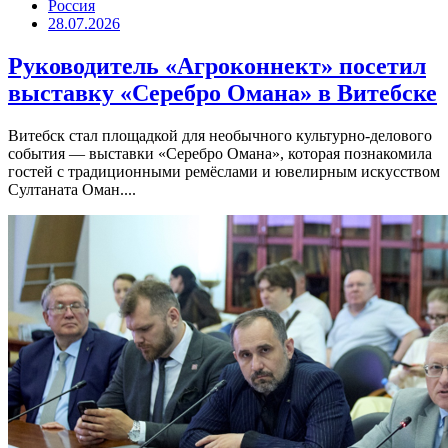
Россия
28.07.2026
Руководитель «Агроконнект» посетил
выставку «Серебро Омана» в Витебске
Витебск стал площадкой для необычного культурно-делового
события — выставки «Серебро Омана», которая познакомила
гостей с традиционными ремёслами и ювелирным искусством
Султаната Оман....