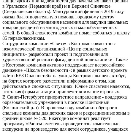
канцелярских принадлежностей для начальных школ прошли
в Уральском (Пермский край) и в Верхней Синячихе
(Свердловская область). Мантуровский филиал в 2019 году
оказал благотворительную помощь городскому центру
социального обслуживания населения для закупки школьных
товаров для детей из многодетных и малообеспеченных
семей. В общей сложности комбинат помог собраться в школу
85 первоклассникам.
Сотрудники компании «Свеза» в Костроме совместно с
некоммерческой организацией «Центр социальных
инициатив» разработали проект и подготовили для
художественной росписи фасад детской поликлиники. Также
в Костроме компания активно поддерживает всероссийское
движение «Школа безопасности»: в рамках детского проекта
«Лето БЕЗ Опасностей» на улицы Костромы вышел автобус,
на бортах которого разместили информацию о том, как
действовать в сложных ситуациях. Юные спасатели надеются,
что такая форма агитации привлечет внимание взрослых.
В Санкт-Петербурге приоритетное направление - поддержка
образовательных учреждений в поселке Понтонный
(Колпинский р-н). В прошлом году комбинат обустроил
спальные комнаты для детских садов и рекреационные зоны в
средней школе № 520. Ежегодно комбинат реализует
программу «Растем вместе» - проводит ознакомительные
экскурсии на производство для детей сотрудников, учащихся