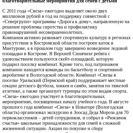
благотворительные мероприятия для семей с детьми
С 2011 года «Свеза» ежегодно выделяет около двух
миллионов рублей в год на поддержку совместной с
«Севергрупп» программы «Дорога к дому», направленную на
решение проблемы сиротства и профилактику
правонарушений несовершеннолетних.
Компания активно развивает спортивную культуру в регионах
присутствия: в Костромской области построен каток в
Мантурове, а в прошлом году завершено возведение ледовой
площадки в Костроме. В Верхней Синячихе ребята с
удовольствием пользуются скейт-площадкой, которую
подарил поселку комбинат. Кроме того, под патронажем
компании находится команды по баскетболу и спортивной
акробатике в Вологодской области. Комбинат «Свезы в
поселке Уральский (Пермский край) поддерживает местные
секции детского футбола, хоккея и самбо, занятия по тяжелой
атлетике, а также организует турниры по этим видам спорта.
«Свеза» ежегодно участвует в благотворительных
мероприятиях, посвященных началу учебного года. В августе
прошлого года комбинат «Свеза» в Новаторе (Вологодская
область) организовал экскурсию в Зоосад Деда Мороза для 70
первоклассников – детей сотрудников, и собрал в «Рюкзачок
счастья» школьные принадлежности для семей в сложной
жизненной ситуации. Акции по покупке и сбору