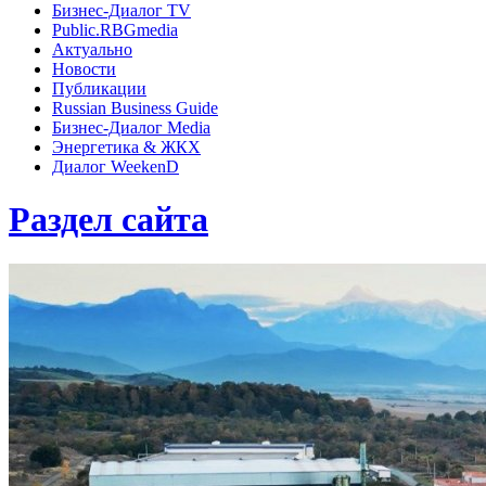
Бизнес-Диалог TV
Public.RBGmedia
Актуально
Новости
Публикации
Russian Business Guide
Бизнес-Диалог Media
Энергетика & ЖКХ
Диалог WeekenD
Раздел сайта