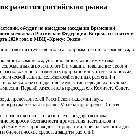
тив развития российского рынка
астений, обсудят на выездном заседании Временной
ого комплекса Российской Федерации. Встреча состоится в
рта 2020 года в МВЦ «Крокус Экспо».
нию развития отечественного агропромышленного комплекса, в
ышленного комплекса, установленных майским указом
ие современных агротехнологий и машин, повышение уровня
ое расположение в различных природно-климатических поясах,
ологической защиты сельскохозяйственных растений и
о невозможно без внедрения результатов передовых научных
комиссии, Первый заместитель председателя Комитета Совета
зора, представителей Российской академии наук,
ий агрохимической отрасли. Модератор встречи – Сергей
 включены вопросы, связанные с государственным
ение вопросов безопасности применения пестицидов и
 рубежом мест производства продукции, предназначенной для
 и биологические средства защиты растений.