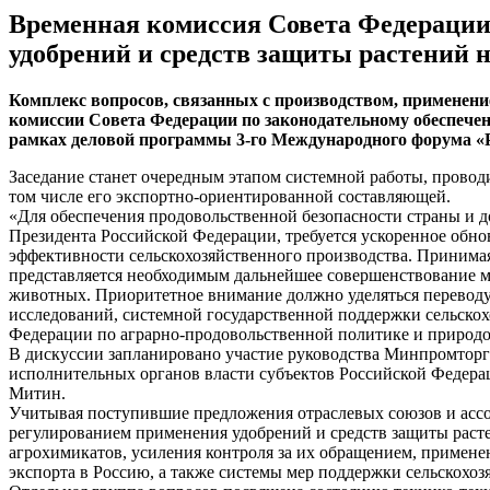
Временная комиссия Совета Федерации 
удобрений и средств защиты растений 
Комплекс вопросов, связанных с производством, применени
комиссии Совета Федерации по законодательному обеспече
рамках деловой программы 3-го Международного форума «Ре
Заседание станет очередным этапом системной работы, прово
том числе его экспортно-ориентированной составляющей.
«Для обеспечения продовольственной безопасности страны и 
Президента Российской Федерации, требуется ускоренное обн
эффективности сельскохозяйственного производства. Принима
представляется необходимым дальнейшее совершенствование м
животных. Приоритетное внимание должно уделяться переводу 
исследований, системной государственной поддержки сельскох
Федерации по аграрно-продовольственной политике и природ
В дискуссии запланировано участие руководства Минпромторга
исполнительных органов власти субъектов Российской Федерац
Митин.
Учитывая поступившие предложения отраслевых союзов и ассо
регулированием применения удобрений и средств защиты раст
агрохимикатов, усиления контроля за их обращением, примене
экспорта в Россию, а также системы мер поддержки сельскохо