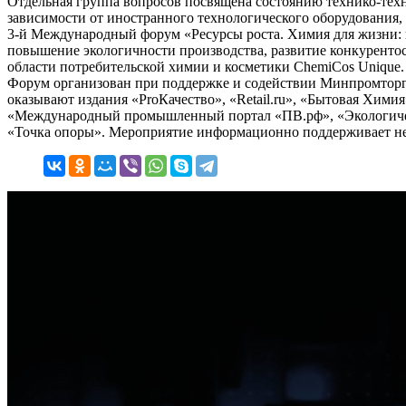
Отдельная группа вопросов посвящена состоянию технико-техн
зависимости от иностранного технологического оборудования,
3-й Международный форум «Ресурсы роста. Химия для жизни: г
повышение экологичности производства, развитие конкуренто
области потребительской химии и косметики ChemiСos Unique.
Форум организован при поддержке и содействии Минпромторг
оказывают издания «ProКачество», «Retail.ru», «Бытовая Хими
«Международный промышленный портал «ПВ.рф», «Экологичес
«Точка опоры». Мероприятие информационно поддерживает не