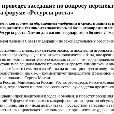
проведет заседание по вопросу перспек
на форуме «Ресурсы роста»
ем и контролем за обращением удобрений и средств защиты р
нию развития технико-технологической базы агропромышленн
сурсы роста. Химия для жизни: государство и бизнес» 24 ма
димой членами Совета Федерации по законодательному обеспече
достижения целевых показателей экспорта продукции агропром
овление существующей технико-технологической базы, внедрен
я во внимание значительную площадь страны, ее территориальн
еханизмов рационального применения средств химической и би
российского сельского хозяйства на инновационную основу, чт
озяйственной науки», – комментирует председатель Временной 
опользованию Сергей Митин.
 России, Минсельхоза России, Роспотребнадзора, Россельхознад
ии, отраслевого и научного сообщества, руководства предприят
циаций производителей плодов и овощей, в повестку заседания
ений. В формате «открытого микрофона» запланировано обсужд
ния принципа от «поля до прилавка» посредством аттестации за
зяйственных производств, использующих органические удобрения