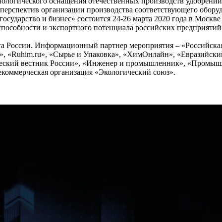
ологического оснащения отечественных производств удобрений 
 перспектив организации производства соответствующего оборуд
осударство и бизнес» состоится 24-26 марта 2020 года в Москв
способности и экспортного потенциала российских предприяти
а России. Информационный партнер мероприятия – «Российска
я», «Ruhim.ru», «Сырье и Упаковка», «ХимОнлайн», «Евразийский
кий вестник России», «Инженер и промышленник», «Промышле
коммерческая организация «Экологический союз».