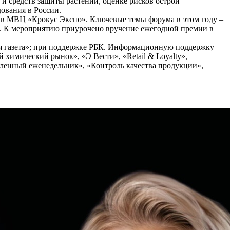
и средств защиты растений, оценке рисков острой
ования в России.
е в МВЦ «Крокус Экспо». Ключевые темы форума в этом году –
й. К мероприятию приурочено вручение ежегодной премии в
я газета»; при поддержке РБК. Информационную поддержку
 химический рынок», «Э Вести», «Retail & Loyalty»,
нный еженедельник», «Контроль качества продукции»,