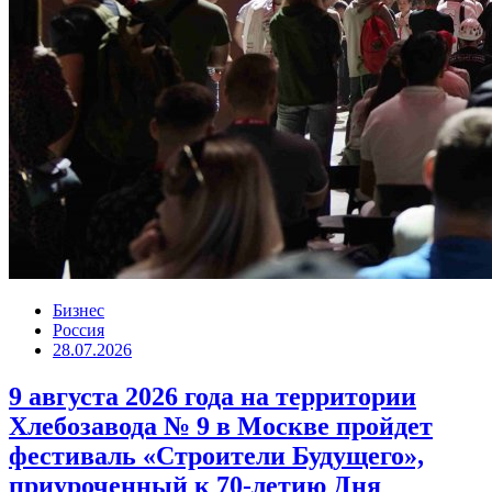
Бизнес
Россия
28.07.2026
9 августа 2026 года на территории
Хлебозавода № 9 в Москве пройдет
фестиваль «Строители Будущего»,
приуроченный к 70-летию Дня