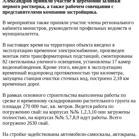
Александров приняли участие в церемонии заливки
первого ростверка, а также рабочем совещании с
представителями компании застройщика.
В мероприятии также приняли участие члены регионального
кабинета министров, руководители профильных ведомств и
муниципалитета.
В настоящее время на территории объекта введено в
эксплуатацию временное электроснабжение, произведен
монтаж пяти трансформаторных подстанций, смонтированы
82 светильника уличного освещения, установлены 17 камер
видеонаблюдения. Кроме этого, введен в эксплуатацию
временный водопровод протяженностью три километра,
запущена станция очистки сточных вод, построено 2,18 км
временных дорог.
В рамках основного строительства выполнены работы по
срезке и временному складированию растительного грунта на
площади 270 000 тыс. кв. метров. Ведется работа по
погружению свай: на корпусах №№ 1,2,3,10 они загружены
полностью, на корпусах №№ 5,7,8,9 идут работы. Всего
погружено 2630 свай.
На стройке задействованы автомобили-самосвалы, автокраны,