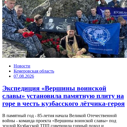
Новости
Кемеровская область
07.08.2026
Экспедиция «Вершины воинской
славы» установила памятную плиту на
горе в честь кузбасского лётчика-героя
В памятный год - 85-летия начала Великой Отечественной
войны - команда проекта «Вершины воинской славы» под
эгидой Кузбасской ТПП совершила горный поход и