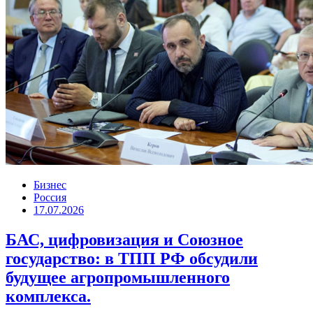
Бизнес
Россия
17.07.2026
БАС, цифровизация и Союзное
государство: в ТПП РФ обсудили
будущее агропромышленного
комплекса.