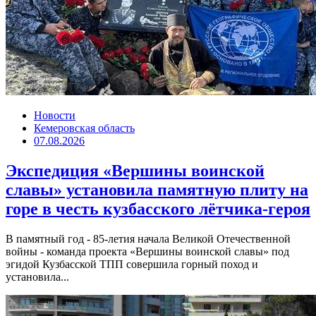
Новости
Кемеровская область
07.08.2026
Экспедиция «Вершины воинской
славы» установила памятную плиту на
горе в честь кузбасского лётчика-героя
В памятный год - 85-летия начала Великой Отечественной
войны - команда проекта «Вершины воинской славы» под
эгидой Кузбасской ТПП совершила горный поход и
установила...