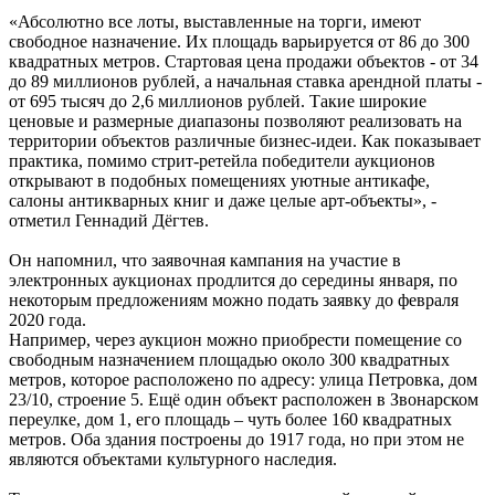
«Абсолютно все лоты, выставленные на торги, имеют
свободное назначение. Их площадь варьируется от 86 до 300
квадратных метров. Стартовая цена продажи объектов - от 34
до 89 миллионов рублей, а начальная ставка арендной платы -
от 695 тысяч до 2,6 миллионов рублей. Такие широкие
ценовые и размерные диапазоны позволяют реализовать на
территории объектов различные бизнес-идеи. Как показывает
практика, помимо стрит-ретейла победители аукционов
открывают в подобных помещениях уютные антикафе,
салоны антикварных книг и даже целые арт-объекты», -
отметил Геннадий Дёгтев.
Он напомнил, что заявочная кампания на участие в
электронных аукционах продлится до середины января, по
некоторым предложениям можно подать заявку до февраля
2020 года.
Например, через аукцион можно приобрести помещение со
свободным назначением площадью около 300 квадратных
метров, которое расположено по адресу: улица Петровка, дом
23/10, строение 5. Ещё один объект расположен в Звонарском
переулке, дом 1, его площадь – чуть более 160 квадратных
метров. Оба здания построены до 1917 года, но при этом не
являются объектами культурного наследия.