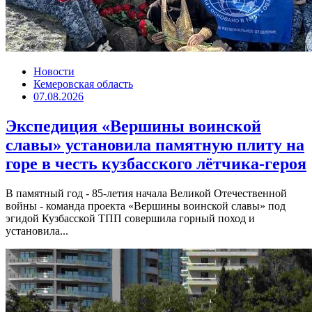
Новости
Кемеровская область
07.08.2026
Экспедиция «Вершины воинской
славы» установила памятную плиту на
горе в честь кузбасского лётчика-героя
В памятный год - 85-летия начала Великой Отечественной
войны - команда проекта «Вершины воинской славы» под
эгидой Кузбасской ТПП совершила горный поход и
установила...