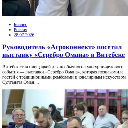
Бизнес
Россия
28.07.2026
Руководитель «Агроконнект» посетил
выставку «Серебро Омана» в Витебске
Витебск стал площадкой для необычного культурно-делового
события — выставки «Серебро Омана», которая познакомила
гостей с традиционными ремёслами и ювелирным искусством
Султаната Оман....