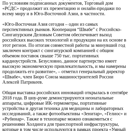
По условиям подписанных документов, Торговый дом
«РСДС» продолжит их презентацию и онлайн-продажи по
всему миру и в Юго-Восточной Азии, в частности.
«Юго-Восточная Азия сегодня – один из самых
перспективных рынков. Кооперация “Швабе” с Российско-
Сингапурским Деловым Советом обеспечивает выход
российских высоких технологий и продукции на их основе в
этот регион. По итогам совместной работы за минувший год
заключен контракт с сингапурской компанией с общим
объемом поставок свыше 750 тыс. портативных
кардиоустройств. Безусловно, данное партнерство имеет
высокую экономическую привлекательность, и мы намерены
продолжить его развитие», – отметил генеральный директор
«Швабе», член Бюро Союза машиностроителей России
Алексей Патрикеев.
Общая выставка российских инноваций открылась в сентябре
2018 года. В шоу-руме демонстрируются неонатальные
аппараты, цифровые ИК-термометры, портативные
устройства и другая техника для медицины и лабораторных
исследований, а также фотообъективы «Зенитар», «Гелиос» и
«Рубинар». Также в технопарке можно ознакомиться с
решениями Холдинга для транспортной инфраструктуры,
которые в том числе используются в рамках проекта «Умный