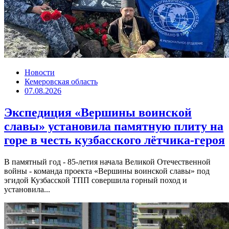
Новости
Кемеровская область
07.08.2026
Экспедиция «Вершины воинской
славы» установила памятную плиту на
горе в честь кузбасского лётчика-героя
В памятный год - 85-летия начала Великой Отечественной
войны - команда проекта «Вершины воинской славы» под
эгидой Кузбасской ТПП совершила горный поход и
установила...