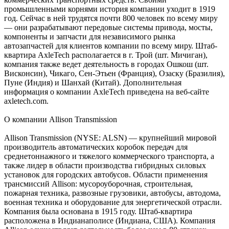
промышленными корнями история компании уходит в 1919
год. Сейчас в ней трудятся почти 800 человек по всему миру
— они разрабатывают передовые системы привода, мосты,
компоненты и запчасти для независимого рынка
автозапчастей для клиентов компании по всему миру. Штаб-
квартира AxleTech располагается в г. Трой (шт. Мичиган),
компания также ведет деятельность в городах Ошкош (шт.
Висконсин), Чикаго, Сен-Этьен (Франция), Озаску (Бразилия),
Пуне (Индия) и Шанхай (Китай). Дополнительная
информация о компании AxleTech приведена на веб-сайте
axletech.com.
О компании Allison Transmission
Allison Transmission (NYSE: ALSN) — крупнейший мировой
производитель автоматических коробок передач для
cреднетоннажного и тяжелого коммерческого транспорта, а
также лидер в области производства гибридных силовых
установок для городских автобусов. Области применения
трансмиссий Allison: мусороуборочная, строительная,
пожарная техника, развозные грузовики, автобусы, автодома,
военная техника и оборудование для энергетической отрасли.
Компания была основана в 1915 году. Штаб-квартира
расположена в Индианаполисе (Индиана, США). Компания