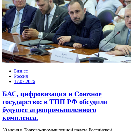
Бизнес
Россия
17.07.2026
БАС, цифровизация и Союзное
государство: в ТПП РФ обсудили
будущее агропромышленного
комплекса.
30 июня в Торгово-промышленной палате Российской