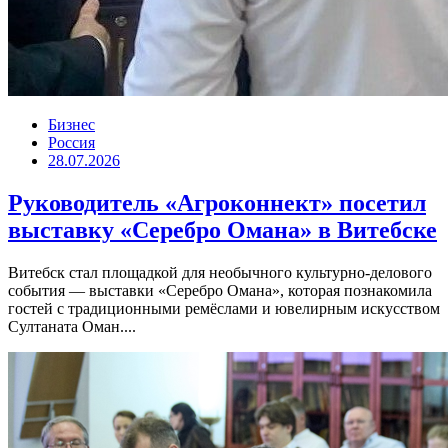
Бизнес
Россия
28.07.2026
Руководитель «Агроконнект» посетил
выставку «Серебро Омана» в Витебске
Витебск стал площадкой для необычного культурно-делового
события — выставки «Серебро Омана», которая познакомила
гостей с традиционными ремёслами и ювелирным искусством
Султаната Оман....