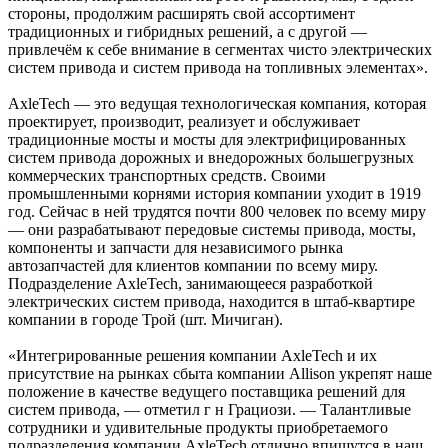
стороны, продолжим расширять свой ассортимент
традиционных и гибридных решений, а с другой —
привлечём к себе внимание в сегментах чисто электрических
систем привода и систем привода на топливных элементах».
AxleTech — это ведущая технологическая компания, которая
проектирует, производит, реализует и обслуживает
традиционные мосты и мосты для электрифицированных
систем привода дорожных и внедорожных большегрузных
коммерческих транспортных средств. Своими
промышленными корнями история компании уходит в 1919
год. Сейчас в ней трудятся почти 800 человек по всему миру
— они разрабатывают передовые системы привода, мосты,
компоненты и запчасти для независимого рынка
автозапчастей для клиентов компании по всему миру.
Подразделение AxleTech, занимающееся разработкой
электрических систем привода, находится в штаб-квартире
компании в городе Трой (шт. Мичиган).
«Интегрированные решения компании AxleTech и их
присутствие на рынках сбыта компании Allison укрепят наше
положение в качестве ведущего поставщика решений для
систем привода, — отметил г н Грациози. — Талантливые
сотрудники и удивительные продукты приобретаемого
подразделения компании AxleTech отлично впишутся в наш