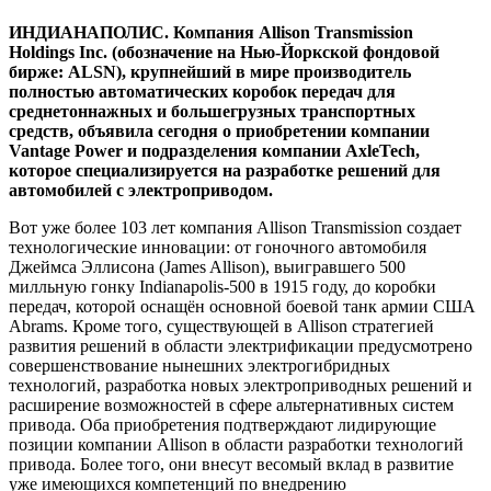
ИНДИАНАПОЛИС. Компания Allison Transmission
Holdings Inc. (обозначение на Нью-Йоркской фондовой
бирже: ALSN), крупнейший в мире производитель
полностью автоматических коробок передач для
среднетоннажных и большегрузных транспортных
средств, объявила сегодня о приобретении компании
Vantage Power и подразделения компании AxleTech,
которое специализируется на разработке решений для
автомобилей с электроприводом.
Вот уже более 103 лет компания Allison Transmission создает
технологические инновации: от гоночного автомобиля
Джеймса Эллисона (James Allison), выигравшего 500
милльную гонку Indianapolis-500 в 1915 году, до коробки
передач, которой оснащён основной боевой танк армии США
Abrams. Кроме того, существующей в Allison стратегией
развития решений в области электрификации предусмотрено
совершенствование нынешних электрогибридных
технологий, разработка новых электроприводных решений и
расширение возможностей в сфере альтернативных систем
привода. Оба приобретения подтверждают лидирующие
позиции компании Allison в области разработки технологий
привода. Более того, они внесут весомый вклад в развитие
уже имеющихся компетенций по внедрению