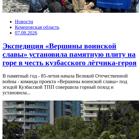
Новости
Кемеровская область
07.08.2026
Экспедиция «Вершины воинской
славы» установила памятную плиту на
горе в честь кузбасского лётчика-героя
В памятный год - 85-летия начала Великой Отечественной
войны - команда проекта «Вершины воинской славы» под
эгидой Кузбасской ТПП совершила горный поход и
установила...