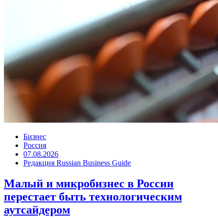
Бизнес
Россия
07.08.2026
Редакция Russian Business Guide
Малый и микробизнес в России
перестает быть технологическим
аутсайдером