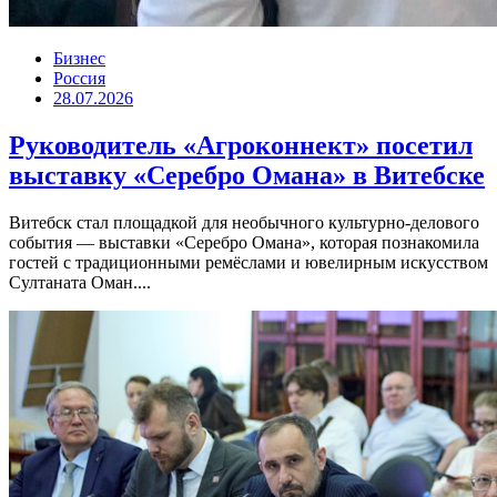
Бизнес
Россия
28.07.2026
Руководитель «Агроконнект» посетил
выставку «Серебро Омана» в Витебске
Витебск стал площадкой для необычного культурно-делового
события — выставки «Серебро Омана», которая познакомила
гостей с традиционными ремёслами и ювелирным искусством
Султаната Оман....