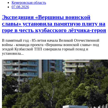
Кемеровская область
07.08.2026
Экспедиция «Вершины воинской
славы» установила памятную плиту на
горе в честь кузбасского лётчика-героя
В памятный год - 85-летия начала Великой Отечественной
войны - команда проекта «Вершины воинской славы» под
эгидой Кузбасской ТПП совершила горный поход и
установила...