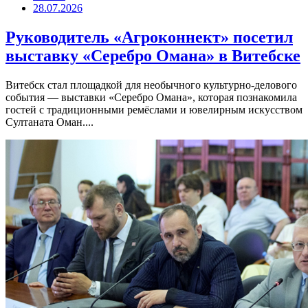
28.07.2026
Руководитель «Агроконнект» посетил
выставку «Серебро Омана» в Витебске
Витебск стал площадкой для необычного культурно-делового
события — выставки «Серебро Омана», которая познакомила
гостей с традиционными ремёслами и ювелирным искусством
Султаната Оман....