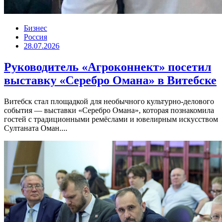
Бизнес
Россия
28.07.2026
Руководитель «Агроконнект» посетил
выставку «Серебро Омана» в Витебске
Витебск стал площадкой для необычного культурно-делового
события — выставки «Серебро Омана», которая познакомила
гостей с традиционными ремёслами и ювелирным искусством
Султаната Оман....