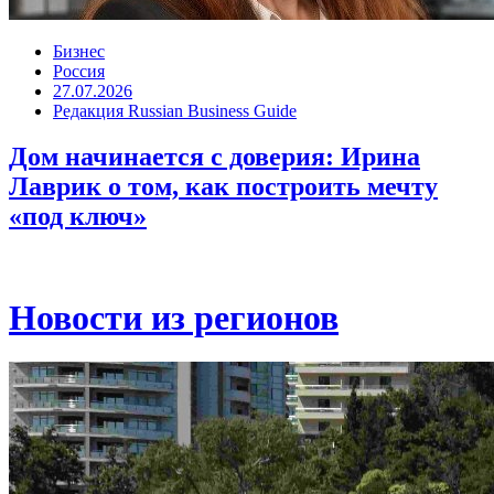
Бизнес
Россия
27.07.2026
Редакция Russian Business Guide
Дом начинается с доверия: Ирина
Лаврик о том, как построить мечту
«под ключ»
Новости из регионов