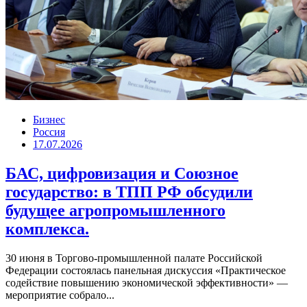
Бизнес
Россия
17.07.2026
БАС, цифровизация и Союзное
государство: в ТПП РФ обсудили
будущее агропромышленного
комплекса.
30 июня в Торгово-промышленной палате Российской
Федерации состоялась панельная дискуссия «Практическое
содействие повышению экономической эффективности» —
мероприятие собрало...