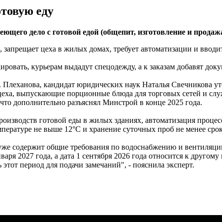
отовую еду
еющего дело с готовой едой (общепит, изготовление и продаж
 запрещает цеха в жилых домах, требует автоматизации и вводи
ровать, курьерам выдадут спецодежду, а к заказам добавят док
Плеханова, кандидат юридических наук Наталья Свечникова уто
 цеха, выпускающие порционные блюда для торговых сетей и слу
что дополнительно разъяснял Минстрой в конце 2025 года.
роизводств готовой еды в жилых зданиях, автоматизация процесс
ературе не выше 12°C и хранение суточных проб не менее срока
уже содержит общие требования по водоснабжению и вентиляции,
варя 2027 года, а дата 1 сентября 2026 года относится к другом
ь этот период для подачи замечаний", - пояснила эксперт.