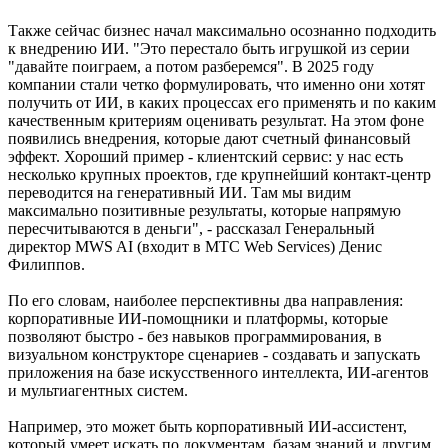
Также сейчас бизнес начал максимально осознанно подходить
к внедрению ИИ. "Это перестало быть игрушкой из серии
"давайте поиграем, а потом разберемся". В 2025 году
компании стали четко формулировать, что именно они хотят
получить от ИИ, в каких процессах его применять и по каким
качественным критериям оценивать результат. На этом фоне
появились внедрения, которые дают счетный финансовый
эффект. Хороший пример - клиентский сервис: у нас есть
несколько крупных проектов, где крупнейший контакт-центр
переводится на генеративный ИИ. Там мы видим
максимально позитивные результаты, которые напрямую
пересчитываются в деньги", - рассказал Генеральный
директор MWS AI (входит в МТС Web Services) Денис
Филиппов.
По его словам, наиболее перспективны два направления:
корпоративные ИИ-помощники и платформы, которые
позволяют быстро - без навыков программирования, в
визуальном конструкторе сценариев - создавать и запускать
приложения на базе искусственного интеллекта, ИИ-агентов
и мультиагентных систем.
Например, это может быть корпоративный ИИ-ассистент,
который умеет искать по документам, базам знаний и другим