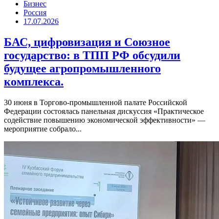
Бизнес
Россия
17.07.2026
БАС, цифровизация и Союзное
государство: в ТПП РФ обсудили
будущее агропромышленного
комплекса.
30 июня в Торгово-промышленной палате Российской
Федерации состоялась панельная дискуссия «Практическое
содействие повышению экономической эффективности» —
мероприятие собрало...