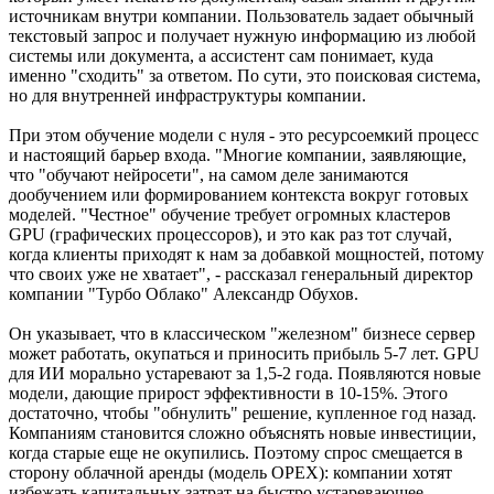
источникам внутри компании. Пользователь задает обычный
текстовый запрос и получает нужную информацию из любой
системы или документа, а ассистент сам понимает, куда
именно "сходить" за ответом. По сути, это поисковая система,
но для внутренней инфраструктуры компании.
При этом обучение модели с нуля - это ресурсоемкий процесс
и настоящий барьер входа. "Многие компании, заявляющие,
что "обучают нейросети", на самом деле занимаются
дообучением или формированием контекста вокруг готовых
моделей. "Честное" обучение требует огромных кластеров
GPU (графических процессоров), и это как раз тот случай,
когда клиенты приходят к нам за добавкой мощностей, потому
что своих уже не хватает", - рассказал генеральный директор
компании "Турбо Облако" Александр Обухов.
Он указывает, что в классическом "железном" бизнесе сервер
может работать, окупаться и приносить прибыль 5-7 лет. GPU
для ИИ морально устаревают за 1,5-2 года. Появляются новые
модели, дающие прирост эффективности в 10-15%. Этого
достаточно, чтобы "обнулить" решение, купленное год назад.
Компаниям становится сложно объяснять новые инвестиции,
когда старые еще не окупились. Поэтому спрос смещается в
сторону облачной аренды (модель OPEX): компании хотят
избежать капитальных затрат на быстро устаревающее