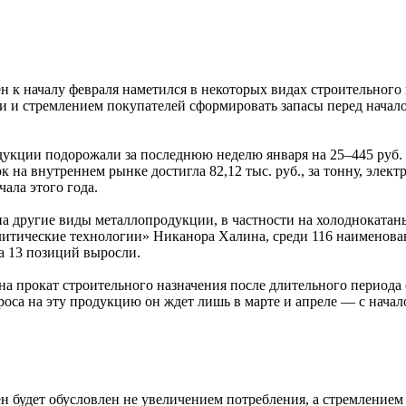
ен к началу февраля наметился в некоторых видах строительного
 и стремлением покупателей сформировать запасы перед началом 
укции подорожали за последнюю неделю января на 25–445 руб. з
 на внутреннем рынке достигла 82,12 тыс. руб., за тонну, элект
чала этого года.
на другие виды металлопродукции, в частности на холоднокатан
тические технологии» Никанора Халина, среди 116 наименовани
а 13 позиций выросли.
а прокат строительного назначения после длительного периода
оса на эту продукцию он ждет лишь в марте и апреле — с начал
н будет обусловлен не увеличением потребления, а стремление