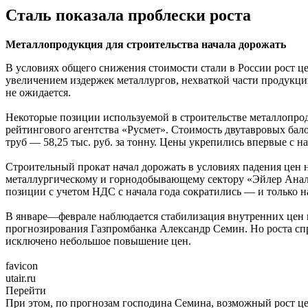
Сталь показала проблески роста
Металлопродукция для строительства начала дорожать
В условиях общего снижения стоимости стали в России рост ц
увеличением издержек металлургов, нехваткой части продукции
не ожидается.
Некоторые позиции используемой в строительстве металлопрод
рейтингового агентства «Русмет». Стоимость двутавровых балок
труб — 58,25 тыс. руб. за тонну. Цены укрепились впервые с на
Строительный прокат начал дорожать в условиях падения цен 
металлургическому и горнодобывающему сектору «Эйлер Анали
позиции с учетом НДС с начала года сократились — и только н
В январе—феврале наблюдается стабилизация внутренних цен н
прогнозирования Газпромбанка Александр Семин. Но роста спр
исключено небольшое повышение цен.
favicon
utair.ru
Перейти
При этом, по прогнозам господина Семина, возможный рост це