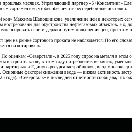
прошлых месяцах. Управляющий партнер «S+Консалтинг» Елена 
ным сортаментом, чтобы обеспечить бесперебойные поставки.
код» Максима Шапошникова, увеличение цен в некоторых сегм
 востребованы для обустройства нефтегазовых объектов. Но, до
омпенсировать свои издержки путем повышения цен, при этом ож
ст цен на рынке сортового проката не наблюдается. По его слов
жется на котировках.
По оценкам «Северстали», в 2025 году спрос на металл в этом се
ы в строительстве, в этом году потребление, вероятно, умень
и партнеры» и Единого ресурса застройщиков, ввод многоквартир
 м. Основные факторы снижения ввода — низкая активность заст
2025 года). «Северсталь» в последней отчетности сообщала, что