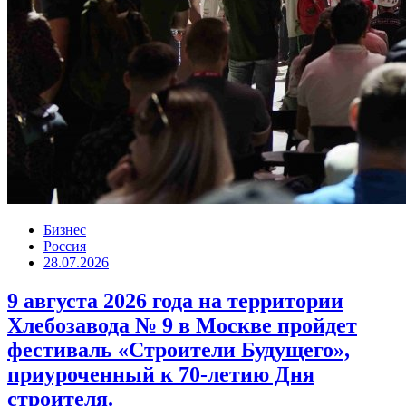
Бизнес
Россия
28.07.2026
9 августа 2026 года на территории
Хлебозавода № 9 в Москве пройдет
фестиваль «Строители Будущего»,
приуроченный к 70-летию Дня
строителя.