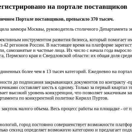
егистрировано на портале поставщиков
личном Портале поставщиков, превысило 370 тысяч.
общила заммэра Москвы, руководитель столичного Департамента 
фективным инструментом развития бизнеса, который помогает и
из 42 регионов России. В настоящее время на платформе зарегис
, самозанятые и частные лица. Их число с начала года выросло
, Пермского края и Свердловской области: их общая доля среди
диненных более чем в 13 тысяч категорий. Ежедневно на портал
бности до подписания закрывающих документов по контракту -п
зчиками составляет шесть к одному. Только за первый квартал 
вает высокий уровень конкуренции, что позволяет заказчикам за
артамента по конкурентной политике Кирилл Пуртов.
 закупок малого объема. Весь процесс работы на площадке - от 
ологий, город постоянно совершенствует возможности платформ
олько секунд определяет возможную категорию и предлагает подх