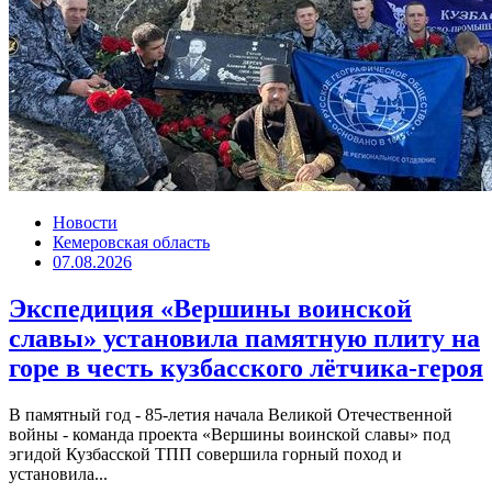
Новости
Кемеровская область
07.08.2026
Экспедиция «Вершины воинской
славы» установила памятную плиту на
горе в честь кузбасского лётчика-героя
В памятный год - 85-летия начала Великой Отечественной
войны - команда проекта «Вершины воинской славы» под
эгидой Кузбасской ТПП совершила горный поход и
установила...