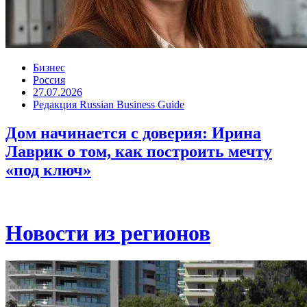
Бизнес
Россия
27.07.2026
Редакция Russian Business Guide
Дом начинается с доверия: Ирина
Лаврик о том, как построить мечту
«под ключ»
Новости из регионов