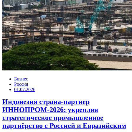
Бизнес
Россия
01.07.2026
Индонезия страна-партнер
ИННОПРОМ-2026: укрепляя
стратегическое промышленное
партнёрство с Россией и Евразийским