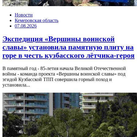
Новости
Кемеровская область
07.08.2026
Экспедиция «Вершины воинской
славы» установила памятную плиту на
горе в честь кузбасского лётчика-героя
В памятный год - 85-летия начала Великой Отечественной
войны - команда проекта «Вершины воинской славы» под
эгидой Кузбасской ТПП совершила горный поход и
установила...