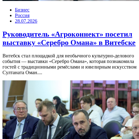
Бизнес
Россия
28.07.2026
Руководитель «Агроконнект» посетил
выставку «Серебро Омана» в Витебске
Витебск стал площадкой для необычного культурно-делового
события — выставки «Серебро Омана», которая познакомила
гостей с традиционными ремёслами и ювелирным искусством
Султаната Оман....