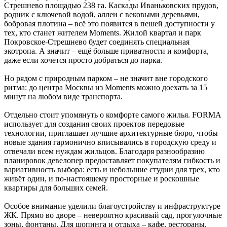
Стрешнево площадью 238 га. Каскады Иваньковских прудов,
родник с ключевой водой, аллеи с вековыми деревьями,
бобровая плотина – всё это появится в пешей доступности у
тех, кто станет жителем Moments. Жилой квартал и парк
Покровское-Стрешнево будет соединять специальная
экотропа. А значит – ещё больше приватности и комфорта,
даже если хочется просто добраться до парка.
Но рядом с природным парком – не значит вне городского
ритма: до центра Москвы из Moments можно доехать за 15
минут на любом виде транспорта.
Отдельно стоит упомянуть о комфорте самого жилья. FORMA
использует для создания своих проектов передовые
технологии, приглашает лучшие архитектурные бюро, чтобы
новые здания гармонично вписывались в городскую среду и
отвечали всем нуждам жильцов. Благодаря разнообразию
планировок девелопер предоставляет покупателям гибкость и
вариативность выбора: есть и небольшие студии для трех, кто
живёт один, и по-настоящему просторные и роскошные
квартиры для больших семей.
Особое внимание уделили благоустройству и инфраструктуре
ЖК. Прямо во дворе – невероятно красивый сад, прогулочные
зоны, фонтаны. Для шопинга и отдыха – кафе, рестораны,