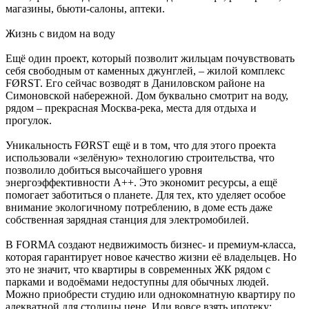
магазины, бьюти-салоны, аптеки.
Жизнь с видом на воду
Ещё один проект, который позволит жильцам почувствовать
себя свободным от каменных джунглей, – жилой комплекс
FØRST. Его сейчас возводят в Даниловском районе на
Симоновской набережной. Дом буквально смотрит на воду,
рядом – прекрасная Москва-река, места для отдыха и
прогулок.
Уникальность FØRST ещё и в том, что для этого проекта
использовали «зелёную» технологию строительства, что
позволило добиться высочайшего уровня
энергоэффективности А++. Это экономит ресурсы, а ещё
помогает заботиться о планете. Для тех, кто уделяет особое
внимание экологичному потреблению, в доме есть даже
собственная зарядная станция для электромобилей.
В FORMA создают недвижимость бизнес- и премиум-класса,
которая гарантирует новое качество жизни её владельцев. Но
это не значит, что квартиры в современных ЖК рядом с
парками и водоёмами недоступны для обычных людей.
Можно приобрести студию или однокомнатную квартиру по
адекватной для столицы цене. Или вовсе взять ипотеку: