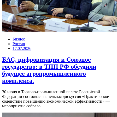
Бизнес
Россия
17.07.2026
БАС, цифровизация и Союзное
государство: в ТПП РФ обсудили
будущее агропромышленного
комплекса.
30 июня в Торгово-промышленной палате Российской
Федерации состоялась панельная дискуссия «Практическое
содействие повышению экономической эффективности» —
мероприятие собрало...