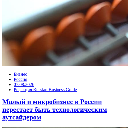
Бизнес
Россия
07.08.2026
Редакция Russian Business Guide
Малый и микробизнес в России
перестает быть технологическим
аутсайдером