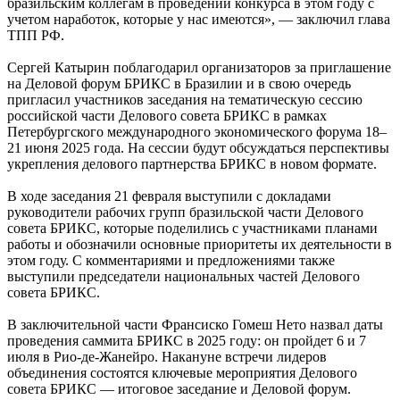
бразильским коллегам в проведении конкурса в этом году с
учетом наработок, которые у нас имеются», — заключил глава
ТПП РФ.
Сергей Катырин поблагодарил организаторов за приглашение
на Деловой форум БРИКС в Бразилии и в свою очередь
пригласил участников заседания на тематическую сессию
российской части Делового совета БРИКС в рамках
Петербургского международного экономического форума 18–
21 июня 2025 года. На сессии будут обсуждаться перспективы
укрепления делового партнерства БРИКС в новом формате.
В ходе заседания 21 февраля выступили с докладами
руководители рабочих групп бразильской части Делового
совета БРИКС, которые поделились с участниками планами
работы и обозначили основные приоритеты их деятельности в
этом году. С комментариями и предложениями также
выступили председатели национальных частей Делового
совета БРИКС.
В заключительной части Франсиско Гомеш Нето назвал даты
проведения саммита БРИКС в 2025 году: он пройдет 6 и 7
июля в Рио-де-Жанейро. Накануне встречи лидеров
объединения состоятся ключевые мероприятия Делового
совета БРИКС — итоговое заседание и Деловой форум.