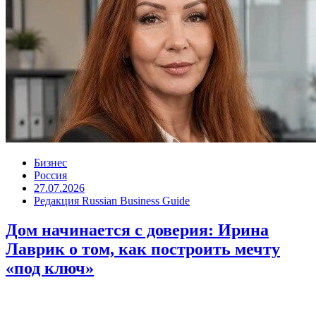
Бизнес
Россия
27.07.2026
Редакция Russian Business Guide
Дом начинается с доверия: Ирина
Лаврик о том, как построить мечту
«под ключ»