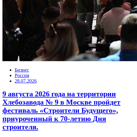
Бизнес
Россия
28.07.2026
9 августа 2026 года на территории
Хлебозавода № 9 в Москве пройдет
фестиваль «Строители Будущего»,
приуроченный к 70-летию Дня
строителя.