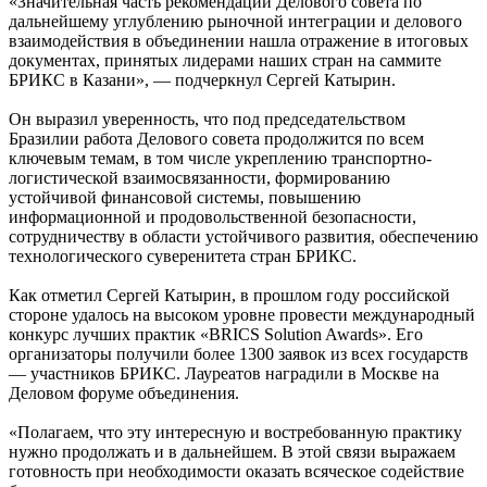
«Значительная часть рекомендаций Делового совета по
дальнейшему углублению рыночной интеграции и делового
взаимодействия в объединении нашла отражение в итоговых
документах, принятых лидерами наших стран на саммите
БРИКС в Казани», — подчеркнул Сергей Катырин.
Он выразил уверенность, что под председательством
Бразилии работа Делового совета продолжится по всем
ключевым темам, в том числе укреплению транспортно-
логистической взаимосвязанности, формированию
устойчивой финансовой системы, повышению
информационной и продовольственной безопасности,
сотрудничеству в области устойчивого развития, обеспечению
технологического суверенитета стран БРИКС.
Как отметил Сергей Катырин, в прошлом году российской
стороне удалось на высоком уровне провести международный
конкурс лучших практик «BRICS Solution Awards». Его
организаторы получили более 1300 заявок из всех государств
— участников БРИКС. Лауреатов наградили в Москве на
Деловом форуме объединения.
«Полагаем, что эту интересную и востребованную практику
нужно продолжать и в дальнейшем. В этой связи выражаем
готовность при необходимости оказать всяческое содействие