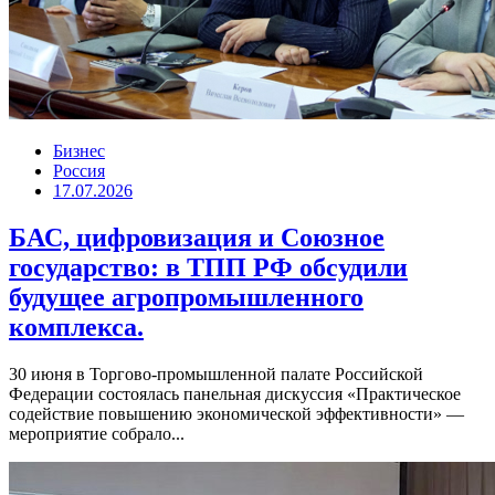
Бизнес
Россия
17.07.2026
БАС, цифровизация и Союзное
государство: в ТПП РФ обсудили
будущее агропромышленного
комплекса.
30 июня в Торгово-промышленной палате Российской
Федерации состоялась панельная дискуссия «Практическое
содействие повышению экономической эффективности» —
мероприятие собрало...