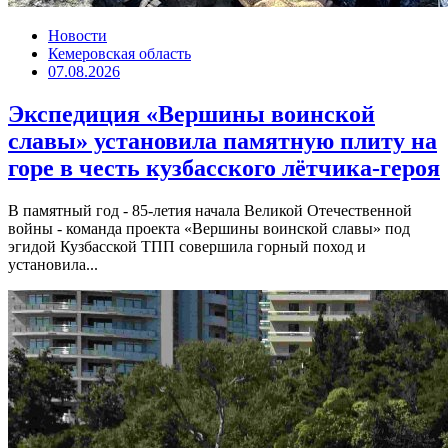
Новости
Кемеровская область
07.08.2026
Экспедиция «Вершины воинской
славы» установила памятную плиту на
горе в честь кузбасского лётчика-героя
В памятный год - 85-летия начала Великой Отечественной
войны - команда проекта «Вершины воинской славы» под
эгидой Кузбасской ТПП совершила горный поход и
установила...