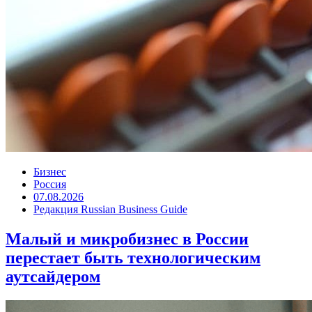
Бизнес
Россия
07.08.2026
Редакция Russian Business Guide
Малый и микробизнес в России
перестает быть технологическим
аутсайдером