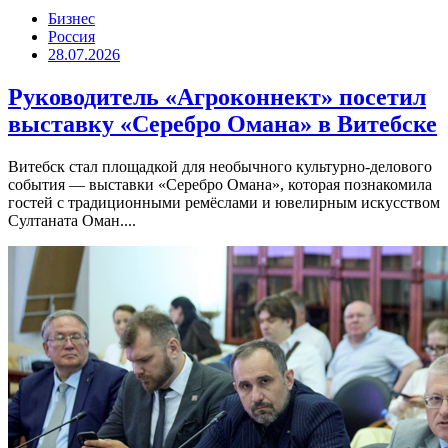
Бизнес
Россия
28.07.2026
Руководитель «Агроконнект» посетил
выставку «Серебро Омана» в Витебске
Витебск стал площадкой для необычного культурно-делового
события — выставки «Серебро Омана», которая познакомила
гостей с традиционными ремёслами и ювелирным искусством
Султаната Оман....