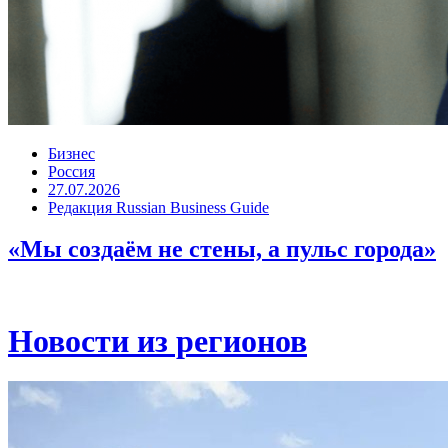
Бизнес
Россия
27.07.2026
Редакция Russian Business Guide
«Мы создаём не стены, а пульс города»
Новости из регионов