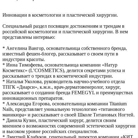
Инновации в косметологии и пластической хирургии.
Специальный раздел посвящен достижениям и трендам в
российской косметологии и пластической хирургии. В нем
представлены интервью:
* Ангелина Вангор, основательница собственного бренда,
известный фешен-блогер, рассказывает о своем пути в
индустрии красоты.
* Инна Тимофеева, основательница компании «Натур
Косметикс» (L’COSMETICS), делится секретами успеха и
рассказывает о трендах в косметической индустрии.
* Наталья Уколова, руководитель научно-учебного отдела
ТПГК «Диарси», к.м.н., врач-дерматовенеролог, хирург,
рассказывает о создании бренда FEMEGYL и преимуществах
инновационных препаратов.
* Александра Егорова, основательница компании Titanium
Nails, представляет уникальную технологию «титанового
маникюра» и рассказывает о своей Школе Титановых Ногтей.
* Данила Кузин, пластический хирург, делится своим
мнением о возможностях современной эстетической хирургии
и высоком уровне российских специалистов.
* Дмитрий Клабуков, генеральный директор компании «КИТ