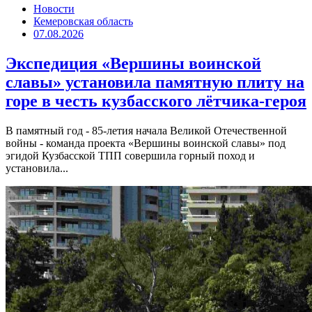
Новости
Кемеровская область
07.08.2026
Экспедиция «Вершины воинской
славы» установила памятную плиту на
горе в честь кузбасского лётчика-героя
В памятный год - 85-летия начала Великой Отечественной
войны - команда проекта «Вершины воинской славы» под
эгидой Кузбасской ТПП совершила горный поход и
установила...