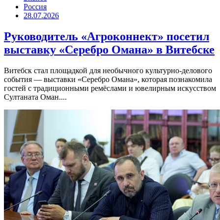
Россия
28.07.2026
Руководитель «Агроконнект» посетил
выставку «Серебро Омана» в Витебске
Витебск стал площадкой для необычного культурно-делового
события — выставки «Серебро Омана», которая познакомила
гостей с традиционными ремёслами и ювелирным искусством
Султаната Оман....