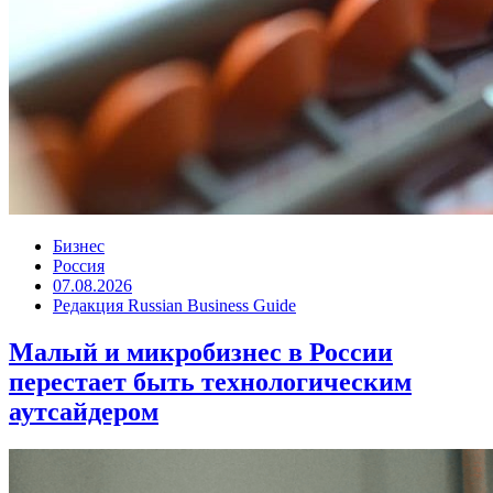
Бизнес
Россия
07.08.2026
Редакция Russian Business Guide
Малый и микробизнес в России
перестает быть технологическим
аутсайдером