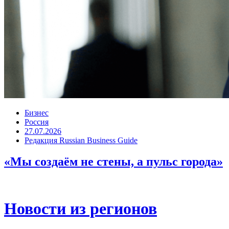
Бизнес
Россия
27.07.2026
Редакция Russian Business Guide
«Мы создаём не стены, а пульс города»
Новости из регионов