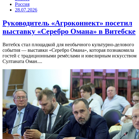
Россия
28.07.2026
Руководитель «Агроконнект» посетил
выставку «Серебро Омана» в Витебске
Витебск стал площадкой для необычного культурно-делового
события — выставки «Серебро Омана», которая познакомила
гостей с традиционными ремёслами и ювелирным искусством
Султаната Оман....