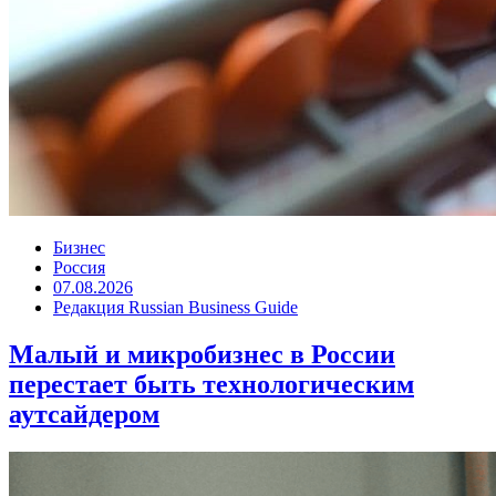
Бизнес
Россия
07.08.2026
Редакция Russian Business Guide
Малый и микробизнес в России
перестает быть технологическим
аутсайдером