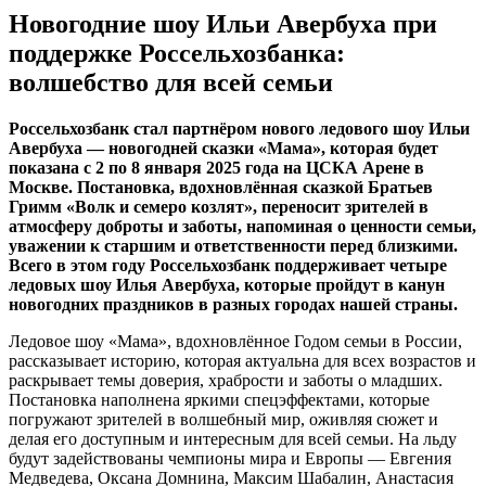
Новогодние шоу Ильи Авербуха при
поддержке Россельхозбанка:
волшебство для всей семьи
Россельхозбанк стал партнёром нового ледового шоу Ильи
Авербуха — новогодней сказки «Мама», которая будет
показана с 2 по 8 января 2025 года на ЦСКА Арене в
Москве. Постановка, вдохновлённая сказкой Братьев
Гримм «Волк и семеро козлят», переносит зрителей в
атмосферу доброты и заботы, напоминая о ценности семьи,
уважении к старшим и ответственности перед близкими.
Всего в этом году Россельхозбанк поддерживает четыре
ледовых шоу Илья Авербуха, которые пройдут в канун
новогодних праздников в разных городах нашей страны.
Ледовое шоу «Мама», вдохновлённое Годом семьи в России,
рассказывает историю, которая актуальна для всех возрастов и
раскрывает темы доверия, храбрости и заботы о младших.
Постановка наполнена яркими спецэффектами, которые
погружают зрителей в волшебный мир, оживляя сюжет и
делая его доступным и интересным для всей семьи. На льду
будут задействованы чемпионы мира и Европы — Евгения
Медведева, Оксана Домнина, Максим Шабалин, Анастасия