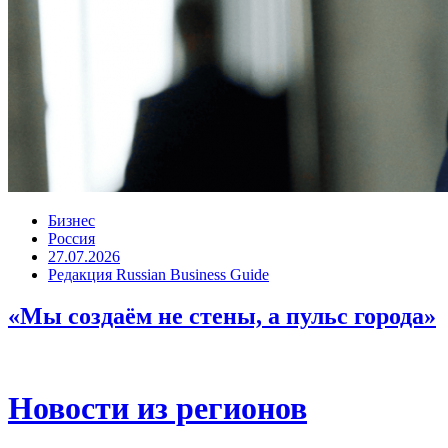
Бизнес
Россия
27.07.2026
Редакция Russian Business Guide
«Мы создаём не стены, а пульс города»
Новости из регионов