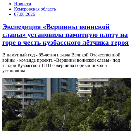
Новости
Кемеровская область
07.08.2026
Экспедиция «Вершины воинской
славы» установила памятную плиту на
горе в честь кузбасского лётчика-героя
В памятный год - 85-летия начала Великой Отечественной
войны - команда проекта «Вершины воинской славы» под
эгидой Кузбасской ТПП совершила горный поход и
установила...