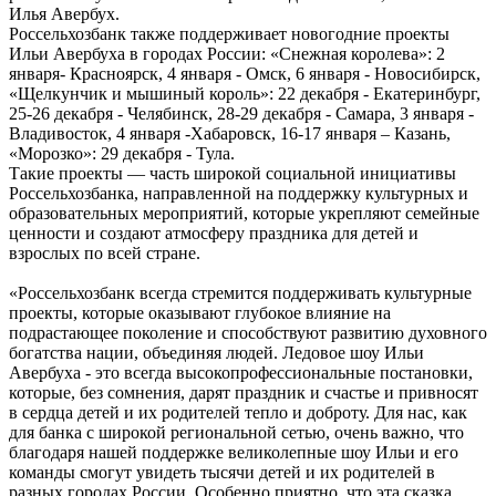
Илья Авербух.
Россельхозбанк также поддерживает новогодние проекты
Ильи Авербуха в городах России: «Снежная королева»: 2
января- Красноярск, 4 января - Омск, 6 января - Новосибирск,
«Щелкунчик и мышиный король»: 22 декабря - Екатеринбург,
25-26 декабря - Челябинск, 28-29 декабря - Самара, 3 января -
Владивосток, 4 января -Хабаровск, 16-17 января – Казань,
«Морозко»: 29 декабря - Тула.
Такие проекты — часть широкой социальной инициативы
Россельхозбанка, направленной на поддержку культурных и
образовательных мероприятий, которые укрепляют семейные
ценности и создают атмосферу праздника для детей и
взрослых по всей стране.
«Россельхозбанк всегда стремится поддерживать культурные
проекты, которые оказывают глубокое влияние на
подрастающее поколение и способствуют развитию духовного
богатства нации, объединяя людей. Ледовое шоу Ильи
Авербуха - это всегда высокопрофессиональные постановки,
которые, без сомнения, дарят праздник и счастье и привносят
в сердца детей и их родителей тепло и доброту. Для нас, как
для банка с широкой региональной сетью, очень важно, что
благодаря нашей поддержке великолепные шоу Ильи и его
команды смогут увидеть тысячи детей и их родителей в
разных городах России. Особенно приятно, что эта сказка