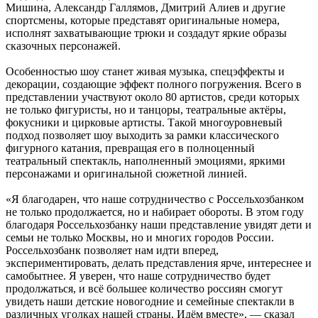
Мишина, Александр Галлямов, Дмитрий Алиев и другие
спортсмены, которые представят оригинальные номера,
исполнят захватывающие трюки и создадут яркие образы
сказочных персонажей.
Особенностью шоу станет живая музыка, спецэффекты и
декорации, создающие эффект полного погружения. Всего в
представлении участвуют около 80 артистов, среди которых
не только фигуристы, но и танцоры, театральные актёры,
фокусники и цирковые артисты. Такой многоуровневый
подход позволяет шоу выходить за рамки классического
фигурного катания, превращая его в полноценный
театральный спектакль, наполненный эмоциями, яркими
персонажами и оригинальной сюжетной линией.
«Я благодарен, что наше сотрудничество с Россельхозбанком
не только продолжается, но и набирает обороты. В этом году
благодаря Россельхозбанку наши представление увидят дети и
семьи не только Москвы, но и многих городов России.
Россельхозбанк позволяет нам идти вперед,
экспериментировать, делать представления ярче, интереснее и
самобытнее. Я уверен, что наше сотрудничество будет
продолжаться, и всё большее количество россиян смогут
увидеть наши детские новогодние и семейные спектакли в
различных уголках нашей страны. Идём вместе», — сказал