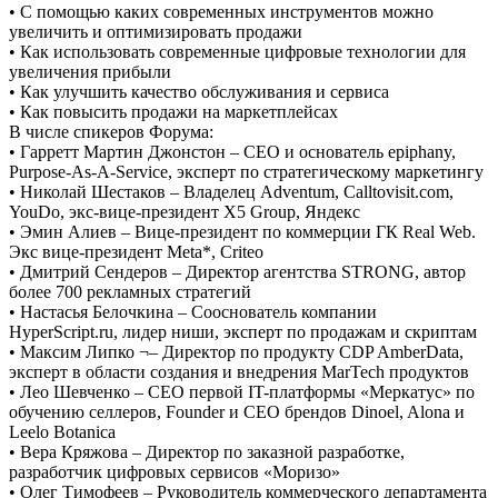
• С помощью каких современных инструментов можно
увеличить и оптимизировать продажи
• Как использовать современные цифровые технологии для
увеличения прибыли
• Как улучшить качество обслуживания и сервиса
• Как повысить продажи на маркетплейсах
В числе спикеров Форума:
• Гарретт Мартин Джонстон – СЕО и основатель epiphany,
Purpose-As-A-Service, эксперт по стратегическому маркетингу
• Николай Шестаков – Владелец Adventum, Calltovisit.com,
YouDo, экс-вице-президент X5 Group, Яндекс
• Эмин Алиев – Вице-президент по коммерции ГК Real Web.
Экс вице-президент Meta*, Criteo
• Дмитрий Сендеров – Директор агентства STRONG, автор
более 700 рекламных стратегий
• Настасья Белочкина – Сооснователь компании
HyperScript.ru, лидер ниши, эксперт по продажам и скриптам
• Максим Липко ¬– Директор по продукту CDP AmberData,
эксперт в области создания и внедрения MarTech продуктов
• Лео Шевченко – CEO первой IT-платформы «Меркатус» по
обучению селлеров, Founder и СЕО брендов Dinoel, Alona и
Leelo Botanica
• Вера Кряжова – Директор по заказной разработке,
разработчик цифровых сервисов «Моризо»
• Олег Тимофеев – Руководитель коммерческого департамента