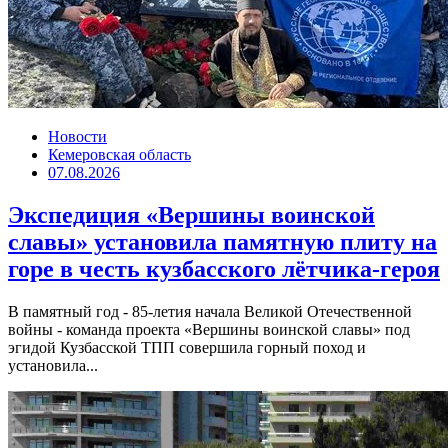
Новости
Кемеровская область
07.08.2026
Экспедиция «Вершины воинской
славы» установила памятную плиту на
горе в честь кузбасского лётчика-героя
В памятный год - 85-летия начала Великой Отечественной
войны - команда проекта «Вершины воинской славы» под
эгидой Кузбасской ТПП совершила горный поход и
установила...