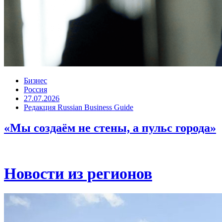
Бизнес
Россия
27.07.2026
Редакция Russian Business Guide
«Мы создаём не стены, а пульс города»
Новости из регионов