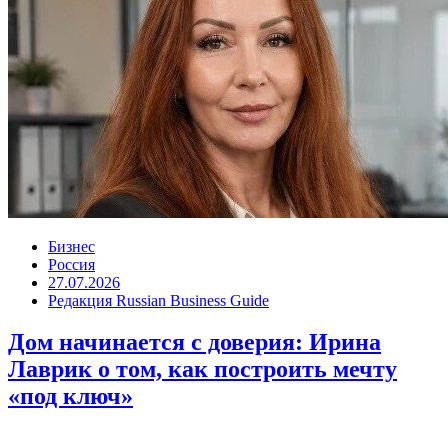
Бизнес
Россия
27.07.2026
Редакция Russian Business Guide
Дом начинается с доверия: Ирина
Лаврик о том, как построить мечту
«под ключ»