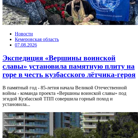
Новости
Кемеровская область
07.08.2026
Экспедиция «Вершины воинской
славы» установила памятную плиту на
горе в честь кузбасского лётчика-героя
В памятный год - 85-летия начала Великой Отечественной
войны - команда проекта «Вершины воинской славы» под
эгидой Кузбасской ТПП совершила горный поход и
установила...