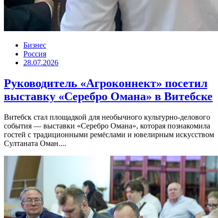
Бизнес
Россия
28.07.2026
Руководитель «Агроконнект» посетил
выставку «Серебро Омана» в Витебске
Витебск стал площадкой для необычного культурно-делового
события — выставки «Серебро Омана», которая познакомила
гостей с традиционными ремёслами и ювелирным искусством
Султаната Оман....