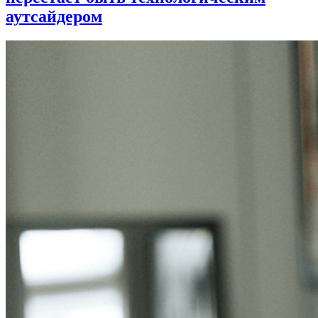
аутсайдером