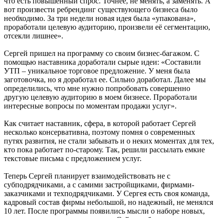
что есть повышенный спрос. Точнее, не менять, а заменять. А
вот произвести ребрендинг существующего бизнеса было
необходимо. За три недели новая идея была «упакована»,
проработали целевую аудиторию, произвели её сегментацию,
отсекли лишнее».
Сергей пришел на программу со своим бизнес-багажом. С
помощью наставника доработали сырые идеи: «Составили
УТП – уникальное торговое предложение. У меня была
заготовочка, но я доработал ее. Сильно доработал. Далее мы
определились, что мне нужно попробовать совершенно
другую целевую аудиторию в моем бизнесе. Проработали
интересные вопросы по моментам продажи услуг».
Как считает наставник, сфера, в которой работает Сергей
несколько консервативна, поэтому помня о современных
путях развития, не стали забывать и о неких моментах для тех,
кто пока работает по-старому. Так, решили рассылать емкие
текстовые письма с предложением услуг.
Теперь Сергей планирует взаимодействовать не с
субподрядчиками, а с самими застройщиками, фирмами-
заказчиками и техподрядчиками. У Сергея есть своя команда,
кадровый состав фирмы небольшой, но надежный, не менялся
10 лет. После программы появились мысли о наборе новых,