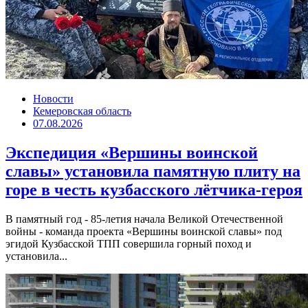
Новости
Кемеровская область
07.08.2026
Экспедиция «Вершины воинской
славы» установила памятную плиту на
горе в честь кузбасского лётчика-героя
В памятный год - 85-летия начала Великой Отечественной
войны - команда проекта «Вершины воинской славы» под
эгидой Кузбасской ТПП совершила горный поход и
установила...