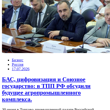
Бизнес
Россия
17.07.2026
БАС, цифровизация и Союзное
государство: в ТПП РФ обсудили
будущее агропромышленного
комплекса.
30 июня в Торгово-промышленной палате Российской