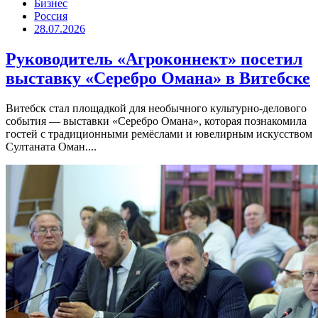
Бизнес
Россия
28.07.2026
Руководитель «Агроконнект» посетил
выставку «Серебро Омана» в Витебске
Витебск стал площадкой для необычного культурно-делового
события — выставки «Серебро Омана», которая познакомила
гостей с традиционными ремёслами и ювелирным искусством
Султаната Оман....