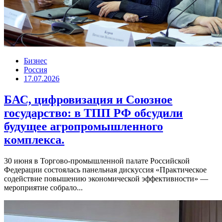
Бизнес
Россия
17.07.2026
БАС, цифровизация и Союзное
государство: в ТПП РФ обсудили
будущее агропромышленного
комплекса.
30 июня в Торгово-промышленной палате Российской
Федерации состоялась панельная дискуссия «Практическое
содействие повышению экономической эффективности» —
мероприятие собрало...