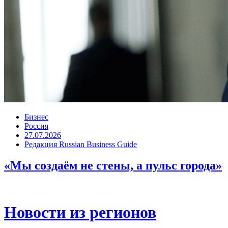
Бизнес
Россия
27.07.2026
Редакция Russian Business Guide
«Мы создаём не стены, а пульс города»
Новости из регионов