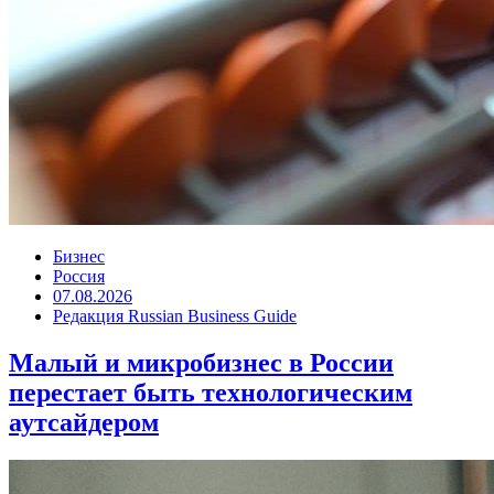
Бизнес
Россия
07.08.2026
Редакция Russian Business Guide
Малый и микробизнес в России
перестает быть технологическим
аутсайдером