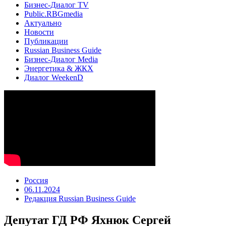
Бизнес-Диалог TV
Public.RBGmedia
Актуально
Новости
Публикации
Russian Business Guide
Бизнес-Диалог Media
Энергетика & ЖКХ
Диалог WeekenD
Россия
06.11.2024
Редакция Russian Business Guide
Депутат ГД РФ Яхнюк Сергей