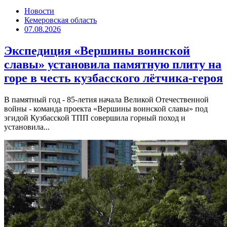
Новости
Кемеровская область
07.08.2026
Экспедиция «Вершины воинской
славы» установила памятную плиту на
горе в честь кузбасского лётчика-героя
В памятный год - 85-летия начала Великой Отечественной
войны - команда проекта «Вершины воинской славы» под
эгидой Кузбасской ТПП совершила горный поход и
установила...