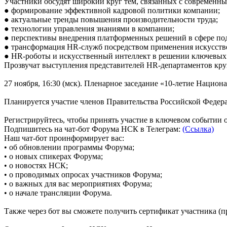
Участники обсудят широкий круг тем, связанных с современны
● формирование эффективной кадровой политики компании;
● актуальные тренды повышения производительности труда;
● технологии управления знаниями в компании;
● перспективы внедрения платформенных решений в сфере под
● трансформация HR-служб посредством применения искусстве
● HR-роботы и искусственный интеллект в решении ключевых 
Прозвучат выступления представителей HR-департаментов кр
27 ноября, 16:30 (мск). Пленарное заседание «10-летие Наци
Планируется участие членов Правительства Российской Федер
Регистрируйтесь, чтобы принять участие в ключевом событии о
Подпишитесь на чат-бот Форума НСК в Телеграм:
(Ссылка)
Наш чат-бот проинформирует вас:
• об обновлении программы Форума;
• о новых спикерах Форума;
• о новостях НСК;
• о проводимых опросах участников Форума;
• о важных для вас мероприятиях Форума;
• о начале трансляции Форума.
Также через бот вы сможете получить сертификат участника (