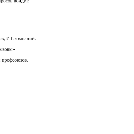
росов войдут:
ов, ИТ-компаний.
вызовы»
и профсоюзов.