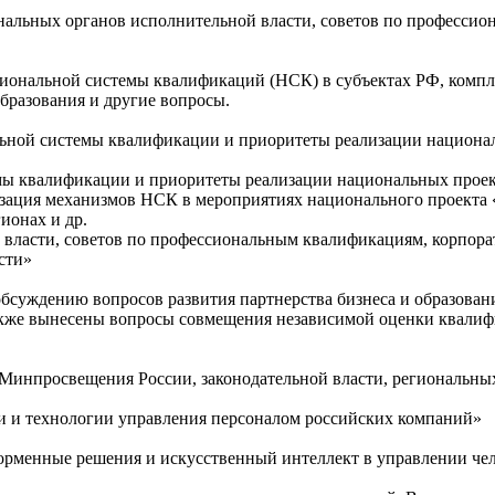
нальных органов исполнительной власти, советов по професси
иональной системы квалификаций (НСК) в субъектах РФ, компле
бразования и другие вопросы.
нальной системы квалификации и приоритеты реализации национ
мы квалификации и приоритеты реализации национальных проек
изация механизмов НСК в мероприятиях национального проекта
ионах и др.
 власти, советов по профессиональным квалификациям, корпора
ости»
обсуждению вопросов развития партнерства бизнеса и образова
акже вынесены вопросы совмещения независимой оценки квалифи
инпросвещения России, законодательной власти, региональных
ки и технологии управления персоналом российских компаний»
форменные решения и искусственный интеллект в управлении че