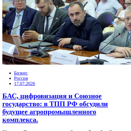
Бизнес
Россия
17.07.2026
БАС, цифровизация и Союзное
государство: в ТПП РФ обсудили
будущее агропромышленного
комплекса.