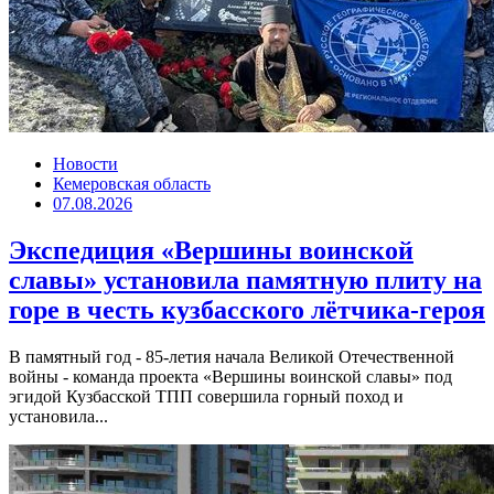
Новости
Кемеровская область
07.08.2026
Экспедиция «Вершины воинской
славы» установила памятную плиту на
горе в честь кузбасского лётчика-героя
В памятный год - 85-летия начала Великой Отечественной
войны - команда проекта «Вершины воинской славы» под
эгидой Кузбасской ТПП совершила горный поход и
установила...