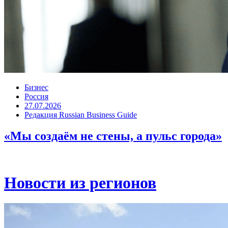
Бизнес
Россия
27.07.2026
Редакция Russian Business Guide
«Мы создаём не стены, а пульс города»
Новости из регионов