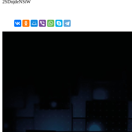
2SDnjdeNSiW