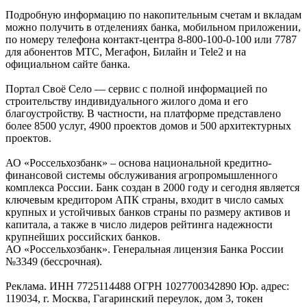
Подробную информацию по накопительным счетам и вкладам
можно получить в отделениях банка, мобильном приложении,
по номеру телефона контакт-центра 8-800-100-0-100 или 7787
для абонентов МТС, Мегафон, Билайн и Tele2 и на
официальном сайте банка.
Портал Своё Село — сервис с полной информацией по
строительству индивидуального жилого дома и его
благоустройству. В частности, на платформе представлено
более 8500 услуг, 4900 проектов домов и 500 архитектурных
проектов.
АО «Россельхозбанк» – основа национальной кредитно-
финансовой системы обслуживания агропромышленного
комплекса России. Банк создан в 2000 году и сегодня является
ключевым кредитором АПК страны, входит в число самых
крупных и устойчивых банков страны по размеру активов и
капитала, а также в число лидеров рейтинга надежности
крупнейших российских банков.
АО «Россельхозбанк». Генеральная лицензия Банка России
№3349 (бессрочная).
Реклама. ИНН 7725114488 ОГРН 1027700342890 Юр. адрес:
119034, г. Москва, Гагаринский переулок, дом 3, токен