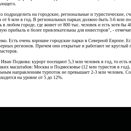
вующего.
но подразделить на городские, региональные и туристические, 
в от 6 млн в год. В региональных парках должно быть 3-6 млн п
в любом городе, где живет от 800 тыс. человек и есть хотя бы 4
ую прибыль и более привлекательны для инвесторов", - отмечае
енко. Есть очень хорошие городские парки в Северной Европе. 
рных регионов. Причем они открытые и работают не круглый год
ластеров.
Иван Подкова: курорт посещают 5,3 млн человек в год, то есть
аких масштабов: Москва и Подмосковье (12 млн туристов в год),
льным направлениям турпоток не превышает 2-3 млн человек. Со
ходится на уровне от 5 до 12%.