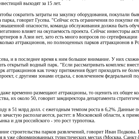
нвестиций выходят за 15 лет.
чтобы сократить затраты на закупку оборудования, покупали бы
 парка, говорит Гусева. "Сейчас есть ограничения по покупке е
повышенной опасности, команда обслуживания должна быть обуче
то негативно влияет на окупаемость проекта. Сейчас инвесторы а
артнеров в Азии нет, зато есть много вопросов по сертификаци
сколько аттракционов, но полноценных парков аттракционов в Ро
ева, и в последнее время к ним большое внимание. У них схожи
дать открытый водный парк. "Если рассматривать комплекс вмест
арк аттракционов как точку притяжения будет приходить не бол
 проект, с другими зонами отдыха, с вовлечением федеральной 
 даже временно размещают аттракционы, то оценить их общее ко
тва, их около 50, говорит замдиректора департамента стратегич
ду в 51 млрд долл. с ежегодным темпом роста в 6,2%. Данные п
 зачастую располагаются, растет: в Московской области, к прим
ка и для российского - это рост турпотока.
ние строительства парков развлечений, говорит Иван Подкова. 
ься в уже сформированных туристических местах (Москва, Санкт-