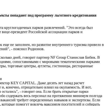
ъекты попадают под программу льготного кредитования
та круглогодичных парков развлечений. "Это всегда был
т вице-президент Российской ассоциации парков и
к еще не заполнен, но развитие внутреннего туризма привело в
ений", - пояснил Родионов.
сколько дней, говорит партнер NF Group Станислав Бибик. В
епциями, сопоставимыми с мировыми тематическими парками
стеры, торговые центры, аутлеты, гостиницы, ресторанные
чи
ректор KEY CAPITAL. Даже десять лет назад расчет
, конечно, отрицательно влиял на окупаемость. И вот,
 остались", - говорит она. Если брать открытые парки
либо содержать весь персонал на протяжении минимум полгода
ть вакансий требует определенных навыков и экспертизы. Если
, которые помогут вовлечь максимум посетителей и собирать