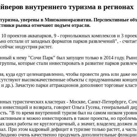
йверов внутреннего туризма в регионах
о туризма, уверены в Минэкономразвития. Перспективные об
стники рынка отмечают подъем отрасли.
10 проектов аквапарков, 9 - горнолыжных комплексов и 3 проек
о отстали от западных форматов парков развлечений", - считае
сейчас индустрия растет.
нный к нему "Сочи Парк" был запущен только в 2014 году. Рыно
руппы, которые стали инвестировать в развитие парков развлеч
, куда едут целенаправленно, чтобы провести день или даже не
отсутствуют высококачественные объекты с продуманными конц
habi и др.). Зачастую парки аттракционов дополняют торговые кла
нных туристических кластерах - Москве, Санкт-Петербурге, Со
 инвестиций и возврата, говорит Ольга Гусева, генеральный ди
. "В то время внутренний туризм был на самом низком уровне и
л активным и можно инвестировать в такие проекты, но проблемы
ах цикл работы не круглогодичный, а значит, владелец должен 
онал. При этом кадровый дефицит в туризме только растет, а час
обходимо очень качественно продумать дополнительные функции