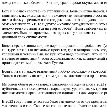
доход не только с билетов. Без поддержки сроки окупаемости и
Есть и нюанс - собственно аттракционы. Большинство парков, 
внимания к их эксплуатации и экспертизе инженерного состава
потом быть уверенным в его содержании, а это оборудование 
отмечает эксперт. - И то и другое - крайне затруднительно, ч
положительно отразиться на этой отрасли". Пока стабильных п
запчастям. Бывают проекты, в которых могут появляться по не
длинный срок окупаемости.
Более перспективны водные парки аттракционов, добавляет Гус
контуре, хотя было несколько проектов, где планировалось соз
успешный и устойчивый, но при этом надо понимать, что на п
в возврате инвестиций, если осуществляется как комплексный
производителями", - отмечает Гусева.
Если считать парком развлечений любую площадку, на которой
Только в столице, по открытым данным московского правительс
Мировой объем рынка парков развлечений оценивался в 2023 го
публичные, но посещаемость парков культуры и отдыха, где они
посещаемости парков аттракционов одинаковы для мирового рын
В 2023 году правительством было запущено льготное кредитова
млн человек в год. Скорее всего, новые парки будут открыват