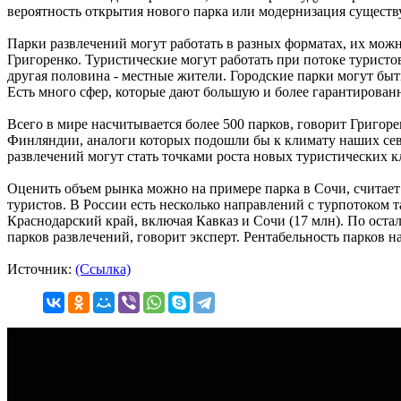
вероятность открытия нового парка или модернизация сущест
Парки развлечений могут работать в разных форматах, их мож
Григоренко. Туристические могут работать при потоке туристо
другая половина - местные жители. Городские парки могут быть 
Есть много сфер, которые дают большую и более гарантированн
Всего в мире насчитывается более 500 парков, говорит Григор
Финляндии, аналоги которых подошли бы к климату наших севе
развлечений могут стать точками роста новых туристических к
Оценить объем рынка можно на примере парка в Сочи, считает 
туристов. В России есть несколько направлений с турпотоком т
Краснодарский край, включая Кавказ и Сочи (17 млн). По оста
парков развлечений, говорит эксперт. Рентабельность парков на
Источник:
(Ссылка)