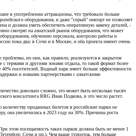
вшие в употреблении аттракционы, что требовало больше
вропейского оборудования, и даже "серый" импорт не позволяет
на и должна уметь обеспечить оперативную замену деталей, -
ктивно смотрят на азиатский рынок оборудования, что может
и оборудования, обучению персонала, контролю работы и
ссии пока два: в Сочи и в Москве, и оба проекта имеют очень
е проблемы, но они, как правило, реализуются в закрытом
е с термами и другими зонами отдыха, то такой формат более
ее 40% посетителей. Водный парк имеет больше эффективности
поддержки и новыми партнерствами с азиатскими
личество довольно сложно, это может быть несколько тысяч
еского консалтинга RRG Иван Подкова, и это число растет.
о количеству проданных билетов в российские парки не
еру, она увеличилась в 2023 году на 30%. Причины роста
При этом посещаемость таких парков должна быть не менее 1
Петербург, Сочи и пр.). Чем выше турпоток, тем больше