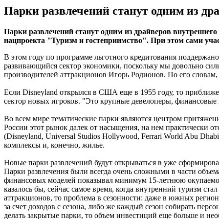
Парки развлечений станут одним из дра
Парки развлечений станут одним из драйверов внутреннег
нацпроекта "Туризм и гостеприимство". При этом сами уча
В этом году по программе льготного кредитования поддержано 
развивающийся сектор экономики, поскольку мы довольно сильн
производителей аттракционов Игорь Родионов. По его словам, 
Если Disneyland открылся в США еще в 1955 году, то приближе
сектор новых игроков. "Это крупные девелоперы, финансовые г
Во всем мире тематические парки являются центром притяжения
России этот рынок далек от насыщения, на нем практически 
(Disneyland, Universal Studios Hollywood, Ferrari World Abu D
комплексы и, конечно, жилье.
Новые парки развлечений будут открываться в уже сформирова
Парки развлечения были всегда очень сложными в части объема
финансовых моделей показывал минимум 15-летнюю окупаемость
казалось бы, сейчас самое время, когда внутренний туризм ста
аттракционов, то проблема в сезонности: даже в южных регион
за счет доходов с сезона, либо же каждый сезон собирать перс
делать закрытые парки, то объем инвестиций еще больше и не