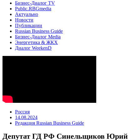
Бизнес-Диалог TV
Public.RBGmedia
Актуально
Новости
Публикации
Russian Business Guide
Бизнес-Диалог Media
Энергетика & ЖКХ
Диалог WeekenD
Россия
14.08.2024
Редакция Russian Business Guide
Депутат ГД РФ Синельщиков Юрий