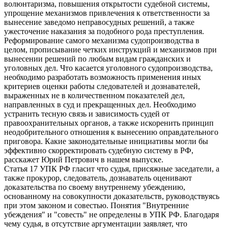
волюнтаризма, повышения открытости судебной системы,
упрощение механизмов привлечения к ответственности за
вынесение заведомо неправосудных решений, а также
ужесточение наказания за подобного рода преступления.
Реформирование самого механизма судопроизводства в
целом, прописывание четких инструкций и механизмов при
вынесении решений по любым видам гражданских и
уголовных дел. Что касается уголовного судопроизводства,
необходимо разработать возможность применения иных
критериев оценки работы следователей и дознавателей,
выраженных не в количественном показателей дел,
направленных в суд и прекращенных дел. Необходимо
устранить тесную связь и зависимость судей от
правоохранительных органов, а также искоренить принцип
неодобрительного отношения к вынесению оправдательного
приговора. Какие законодательные инициативы могли бы
эффективно скорректировать судебную систему в РФ,
расскажет Юрий Петрович в нашем выпуске.
Статья 17 УПК РФ гласит что судья, присяжные заседатели, а
также прокурор, следователь, дознаватель оценивают
доказательства по своему внутреннему убеждению,
основанному на совокупности доказательств, руководствуясь
при этом законом и совестью. Понятия "Внутренние
убеждения" и "совесть" не определены в УПК РФ. Благодаря
чему судья, в отсутствие аргументации заявляет, что