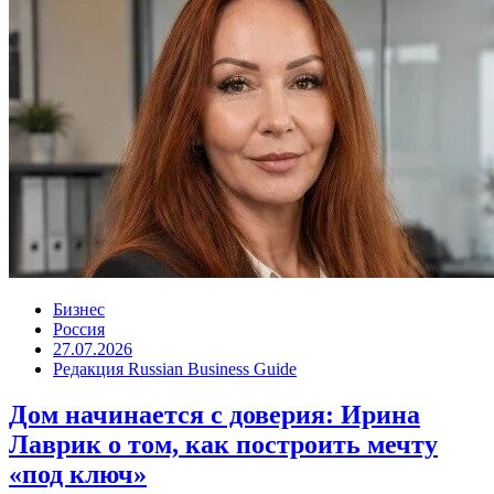
Бизнес
Россия
27.07.2026
Редакция Russian Business Guide
Дом начинается с доверия: Ирина
Лаврик о том, как построить мечту
«под ключ»