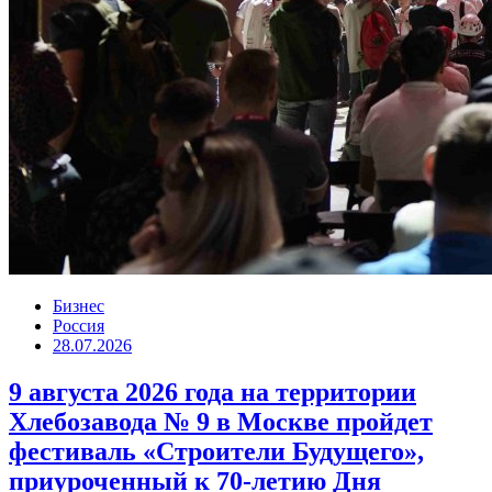
Бизнес
Россия
28.07.2026
9 августа 2026 года на территории
Хлебозавода № 9 в Москве пройдет
фестиваль «Строители Будущего»,
приуроченный к 70-летию Дня