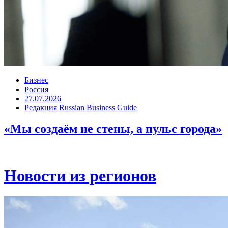
Бизнес
Россия
27.07.2026
Редакция Russian Business Guide
«Мы создаём не стены, а пульс города»
Новости из регионов