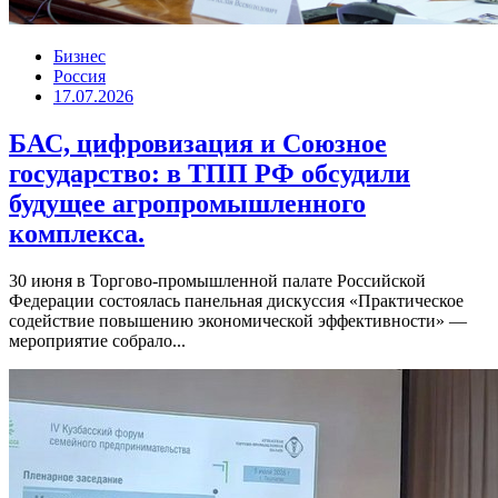
Бизнес
Россия
17.07.2026
БАС, цифровизация и Союзное
государство: в ТПП РФ обсудили
будущее агропромышленного
комплекса.
30 июня в Торгово-промышленной палате Российской
Федерации состоялась панельная дискуссия «Практическое
содействие повышению экономической эффективности» —
мероприятие собрало...