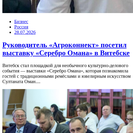
Бизнес
Россия
28.07.2026
Руководитель «Агроконнект» посетил
выставку «Серебро Омана» в Витебске
Витебск стал площадкой для необычного культурно-делового
события — выставки «Серебро Омана», которая познакомила
гостей с традиционными ремёслами и ювелирным искусством
Султаната Оман....