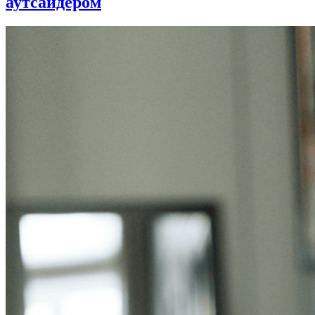
аутсайдером