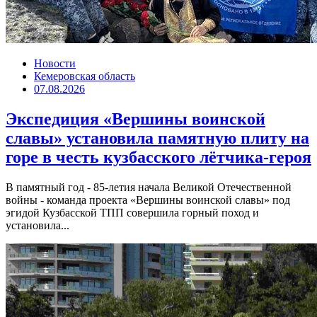
Новости
Кемеровская область
07.08.2026
Экспедиция «Вершины воинской
славы» установила памятную плиту на
горе в честь кузбасского лётчика-героя
В памятный год - 85-летия начала Великой Отечественной
войны - команда проекта «Вершины воинской славы» под
эгидой Кузбасской ТПП совершила горный поход и
установила...