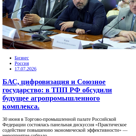
Бизнес
Россия
17.07.2026
БАС, цифровизация и Союзное
государство: в ТПП РФ обсудили
будущее агропромышленного
комплекса.
30 июня в Торгово-промышленной палате Российской
Федерации состоялась панельная дискуссия «Практическое
содействие повышению экономической эффективности» —
мероприятие собрало...