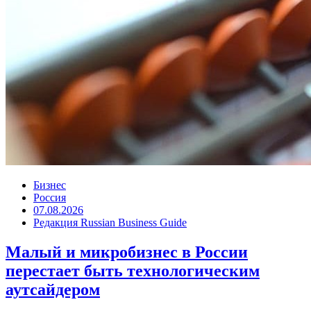
Бизнес
Россия
07.08.2026
Редакция Russian Business Guide
Малый и микробизнес в России
перестает быть технологическим
аутсайдером