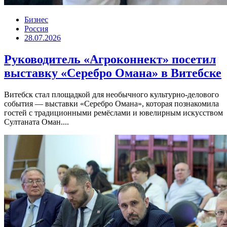
Бизнес
Россия
28.07.2026
Руководитель «Агроконнект» посетил
выставку «Серебро Омана» в Витебске
Витебск стал площадкой для необычного культурно-делового
события — выставки «Серебро Омана», которая познакомила
гостей с традиционными ремёслами и ювелирным искусством
Султаната Оман....