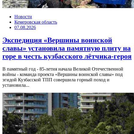
Новости
Кемеровская область
07.08.2026
Экспедиция «Вершины воинской
славы» установила памятную плиту на
горе в честь кузбасского лётчика-героя
В памятный год - 85-летия начала Великой Отечественной
войны - команда проекта «Вершины воинской славы» под
эгидой Кузбасской ТПП совершила горный поход и
установила...