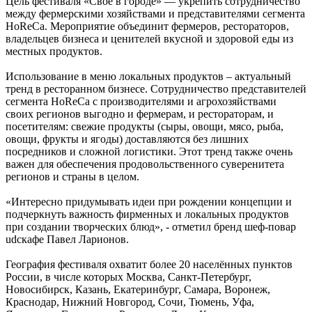
Цель фестиваля «Своё в городе» — укрепить сотрудничество
между фермерскими хозяйствами и представителями сегмента
HoReCa. Мероприятие объединит фермеров, рестораторов,
владельцев бизнеса и ценителей вкусной и здоровой еды из
местных продуктов.
Использование в меню локальных продуктов – актуальный
тренд в ресторанном бизнесе. Сотрудничество представителей
сегмента HoReCa с производителями и агрохозяйствами
своих регионов выгодно и фермерам, и рестораторам, и
посетителям: свежие продукты (сыры, овощи, мясо, рыба,
овощи, фрукты и ягоды) доставляются без лишних
посредников и сложной логистики. Этот тренд также очень
важен для обеспечения продовольственного суверенитета
регионов и страны в целом.
«Интересно придумывать идеи при рождении концепции и
подчеркнуть важность фирменных и локальных продуктов
при создании творческих блюд», - отметил бренд шеф-повар
udcкафе Павел Ларионов.
География фестиваля охватит более 20 населённых пунктов
России, в числе которых Москва, Санкт-Петербург,
Новосибирск, Казань, Екатеринбург, Самара, Воронеж,
Краснодар, Нижний Новгород, Сочи, Тюмень, Уфа,