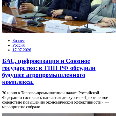
Бизнес
Россия
17.07.2026
БАС, цифровизация и Союзное
государство: в ТПП РФ обсудили
будущее агропромышленного
комплекса.
30 июня в Торгово-промышленной палате Российской
Федерации состоялась панельная дискуссия «Практическое
содействие повышению экономической эффективности» —
мероприятие собрало...