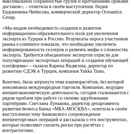
максимальной сохранностью грузов и кратчайшими сроками
доставок», – отметила в своём выступлении Лидия
Евдокимова-Чибисова, коммерческий директор Oceaanixx
Group.
«Мы видим необходимость создания и развития
информационно-образовательного поля для увеличения
экспорта из Турции в Россию. Результаты опроса участников
рынка e-commerce показали, что необходимо увеличить
информированность селлеров и развеять мифы о сложностях
экспорта. Требуется объединение экспертов отрасли для
популяризации экспортных операций и создания обучающей
платформы» – сказала Карина Видягина, директор по
развитию СДЭК в Турции, компания Yukka Trans.
Конечно, была затронута тема взаиморасчётов, без которой
невозможна международная торговля. Компании, ведущие
внешнеэкономическую деятельность, сегодня сталкиваются с
рядом проблем при работе со своими зарубежными
партнёрами. Светлана Лунькова, директор департамента
развития бизнеса Банка «МБА-МОСКВА», осветила в своём
выступлении тему банковского сопровождения
внешнеторговых операций и рассказала о тех инструментах,
которые позволяют снизить риски при расчётах с
контрагентами.