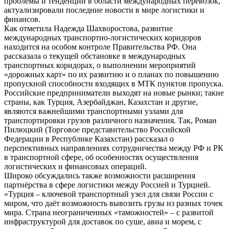
проблемы и тенденции в области международных перевозок,
актуализировали последние новости в мире логистики и
финансов.
Как отметила Надежда Шахворостова, развитие
международных транспортно-логистических коридоров
находится на особом контроле Правительства РФ. Она
рассказала о текущей обстановке в международных
транспортных коридорах, о выполнении мероприятий
«дорожных карт» по их развитию и о планах по повышению
пропускной способности входящих в МТК пунктов пропуска.
Российские предприниматели выходят на новые рынки; такие
страны, как Турция, Азербайджан, Казахстан и другие,
являются важнейшими транспортными узлами для
транспортировки грузов различного назначения. Так, Роман
Пилюцкий (Торговое представительство Российской
Федерации в Республике Казахстан) рассказал о
перспективных направлениях сотрудничества между РФ и РК
в транспортной сфере, об особенностях осуществления
логистических и финансовых операций.
Широко обсуждались также возможности расширения
партнёрства в сфере логистики между Россией и Турцией.
«Турция – ключевой транспортный узел для связи России с
миром, что даёт возможность вывозить грузы из разных точек
мира. Страна неограниченных «таможностей» – с развитой
инфраструктурой для доставок по суше, авиа и морем, с